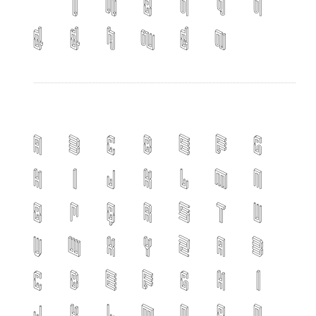
เ
แ
๐
๑
๒
๓
๔
๕
๖
๗
๘
๙
A
B
C
D
E
F
G
H
I
J
K
L
M
N
O
P
Q
R
S
T
U
V
W
X
Y
Z
a
b
c
d
e
f
g
h
i
j
k
l
m
n
o
p