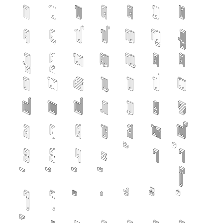
ก
ข
ฃ
ค
ฅ
ฆ
ง
จ
ฉ
ช
ซ
ฌ
ญ
ฎ
ฏ
ฐ
ฑ
ฒ
ณ
ด
ต
ถ
ท
ธ
น
บ
ป
ผ
ฝ
พ
ฟ
ภ
ม
ย
ร
ล
ว
ศ
ษ
ส
ห
ฬ
อ
ฮ
ฯ
ะ
า
ำ
โ
ใ
ไ