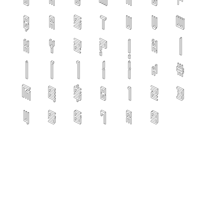
q
r
s
t
u
v
w
x
y
z
?
!
%
(
)
[
]
{
}
/
#
@
&
$
0
1
2
3
4
5
6
7
8
9