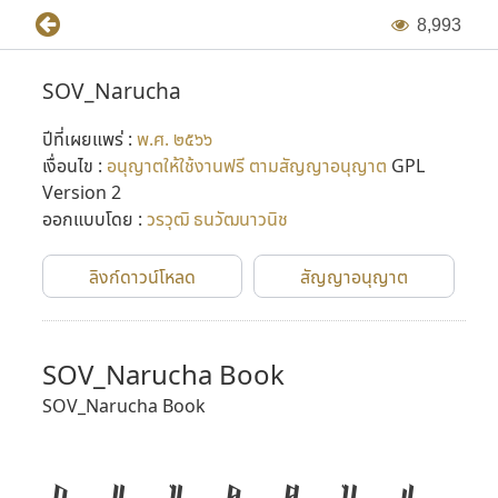
8
,
9
9
3
SOV_Narucha
ปีที่เผยแพร่ :
พ.ศ. ๒๕๖๖
เงื่อนไข :
อนุญาตให้ใช้งานฟรี ตามสัญญาอนุญาต
GPL
Version 2
ออกแบบโดย :
วรวุฒิ ธนวัฒนาวนิช
ลิงก์ดาวน์โหลด
สัญญาอนุญาต
SOV_Narucha Book
SOV_Narucha Book
ก
ข
ฃ
ค
ฅ
ฆ
ง