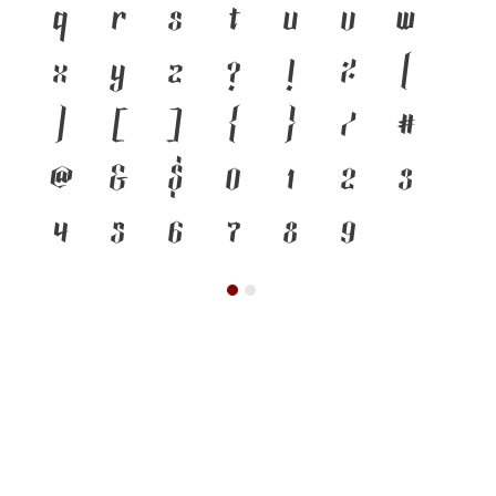
q
r
s
t
u
v
w
x
y
z
?
!
%
(
)
[
]
{
}
/
#
@
&
$
0
1
2
3
4
5
6
7
8
9