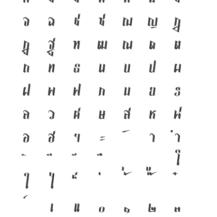
จ
ฉ
ช
ซ
ฌ
ญ
ฎ
ฏ
ฐ
ฑ
ฒ
ณ
ด
ต
ถ
ท
ธ
น
บ
ป
ผ
ฝ
พ
ฟ
ภ
ม
ย
ร
ล
ว
ศ
ษ
ส
ห
ฬ
อ
ฮ
ฯ
ะ
า
ำ
โ
ใ
ไ
เ
แ
๐
๑
๒
๓