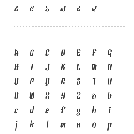
๔
๕
๖
๗
๘
๙
A
B
C
D
E
F
G
H
I
J
K
L
M
N
O
P
Q
R
S
T
U
V
W
X
Y
Z
a
b
c
d
e
f
g
h
i
j
k
l
m
n
o
p