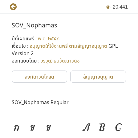
2
0
,
4
4
1
SOV_Nophamas
ปีที่เผยแพร่ :
พ.ศ. ๒๕๕๘
เงื่อนไข :
อนุญาตให้ใช้งานฟรี ตามสัญญาอนุญาต
GPL
Version 2
ออกแบบโดย :
วรวุฒิ ธนวัฒนาวนิช
ลิงก์ดาวน์โหลด
สัญญาอนุญาต
SOV_Nophamas Regular
ก
ข
ฃ
A
B
C