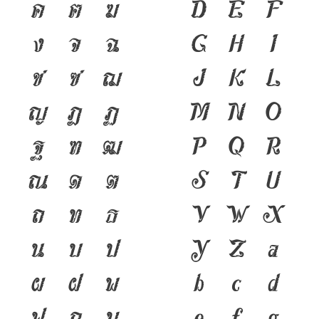
ค
ฅ
ฆ
D
E
F
ง
จ
ฉ
G
H
I
ช
ซ
ฌ
J
K
L
ญ
ฎ
ฏ
M
N
O
ฐ
ฑ
ฒ
P
Q
R
ณ
ด
ต
S
T
U
ถ
ท
ธ
V
W
X
น
บ
ป
Y
Z
a
ผ
ฝ
พ
b
c
d
ฟ
ภ
ม
e
f
g