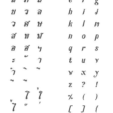
ย
ร
ล
h
i
j
ว
ศ
ษ
k
l
m
ส
ห
ฬ
n
o
p
อ
ฮ
ฯ
q
r
s
ะ
า
t
u
v
ำ
w
x
y
z
?
!
โ
ใ
%
(
)
ไ
[
]
{