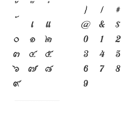
}
/
#
เ
แ
@
&
$
๐
๑
๒
0
1
2
๓
๔
๕
3
4
5
๖
๗
๘
6
7
8
๙
9