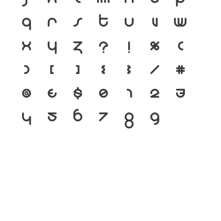
q
r
s
t
u
v
w
x
y
z
?
!
%
(
)
[
]
{
}
/
#
@
&
$
0
1
2
3
4
5
6
7
8
9