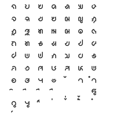
ก
ข
ฃ
ค
ฅ
ฆ
ง
จ
ฉ
ช
ซ
ฌ
ญ
ฎ
ฏ
ฐ
ฑ
ฒ
ณ
ด
ต
ถ
ท
ธ
น
บ
ป
ผ
ฝ
พ
ฟ
ภ
ม
ย
ร
ล
ว
ศ
ษ
ส
ห
ฬ
อ
ฮ
ฯ
ะ
า
ำ
โ
ใ
ไ