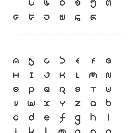
เ
แ
๐
๑
๒
๓
๔
๕
๖
๗
๘
๙
A
B
C
D
E
F
G
H
I
J
K
L
M
N
O
P
Q
R
S
T
U
V
W
X
Y
Z
a
b
c
d
e
f
g
h
i
j
k
l
m
n
o
p