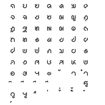
ก
ข
ฃ
ค
ฅ
ฆ
ง
จ
ฉ
ช
ซ
ฌ
ญ
ฎ
ฏ
ฐ
ฑ
ฒ
ณ
ด
ต
ถ
ท
ธ
น
บ
ป
ผ
ฝ
พ
ฟ
ภ
ม
ย
ร
ล
ว
ศ
ษ
ส
ห
ฬ
อ
ฮ
ฯ
ะ
า
ำ
โ
ใ
ไ