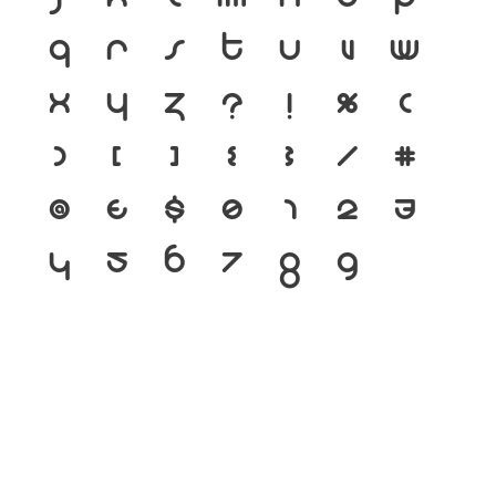
q
r
s
t
u
v
w
x
y
z
?
!
%
(
)
[
]
{
}
/
#
@
&
$
0
1
2
3
4
5
6
7
8
9