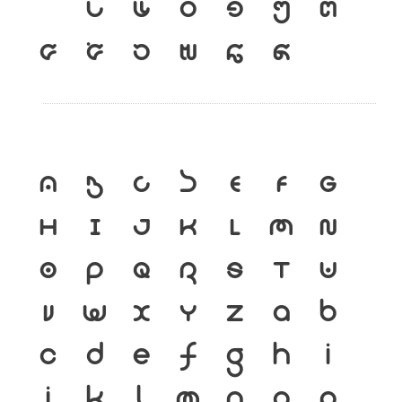
เ
แ
๐
๑
๒
๓
๔
๕
๖
๗
๘
๙
A
B
C
D
E
F
G
H
I
J
K
L
M
N
O
P
Q
R
S
T
U
V
W
X
Y
Z
a
b
c
d
e
f
g
h
i
j
k
l
m
n
o
p