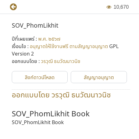
1
0
,
6
7
0
SOV_PhomLikhit
ปีที่เผยแพร่ :
พ.ศ. ๒๕๖๗
เงื่อนไข :
อนุญาตให้ใช้งานฟรี ตามสัญญาอนุญาต
GPL
Version 2
ออกแบบโดย :
วรวุฒิ ธนวัฒนาวนิช
ลิงก์ดาวน์โหลด
สัญญาอนุญาต
ออกแบบโดย วรวุฒิ ธนวัฒนาวนิช
SOV_PhomLikhit Book
SOV_PhomLikhit Book