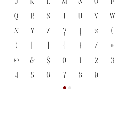
j
k
l
m
n
o
p
q
r
s
t
u
v
w
x
y
z
?
!
%
(
)
[
]
{
}
/
#
@
&
$
0
1
2
3
4
5
6
7
8
9