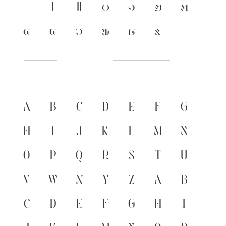
เ
แ
๐
๑
๒
๓
๔
๕
๖
๗
๘
๙
A
B
C
D
E
F
G
H
I
J
K
L
M
N
O
P
Q
R
S
T
U
V
W
X
Y
Z
a
b
c
d
e
f
g
h
i