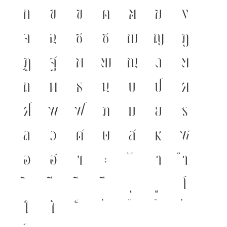
ก
ข
ฃ
ค
ฅ
ฆ
ง
จ
ฉ
ช
ซ
ฌ
ญ
ฎ
ฏ
ฐ
ฑ
ฒ
ณ
ด
ต
ถ
ท
ธ
น
บ
ป
ผ
ฝ
พ
ฟ
ภ
ม
ย
ร
ล
ว
ศ
ษ
ส
ห
ฬ
อ
ฮ
ฯ
ะ
า
ำ
โ
ใ
ไ