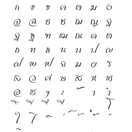
ก
ข
ฃ
ค
ฅ
ฆ
ง
จ
ฉ
ช
ซ
ฌ
ญ
ฎ
ฏ
ฐ
ฑ
ฒ
ณ
ด
ต
ถ
ท
ธ
น
บ
ป
ผ
ฝ
พ
ฟ
ภ
ม
ย
ร
ล
ว
ศ
ษ
ส
ห
ฬ
อ
ฮ
ฯ
ะ
า
ำ
โ
ใ
ไ