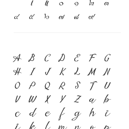
เ
แ
๐
๑
๒
๓
๔
๕
๖
๗
๘
๙
A
B
C
D
E
F
G
H
I
J
K
L
M
N
O
P
Q
R
S
T
U
V
W
X
Y
Z
a
b
c
d
e
f
g
h
i
j
k
l
m
n
o
p