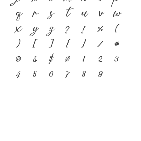
q
r
s
t
u
v
w
x
y
z
?
!
%
(
)
[
]
{
}
/
#
@
&
$
0
1
2
3
4
5
6
7
8
9