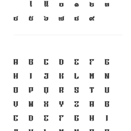
เ
แ
๐
๑
๒
๓
๔
๕
๖
๗
๘
๙
A
B
C
D
E
F
G
H
I
J
K
L
M
N
O
P
Q
R
S
T
U
V
W
X
Y
Z
a
b
c
d
e
f
g
h
i