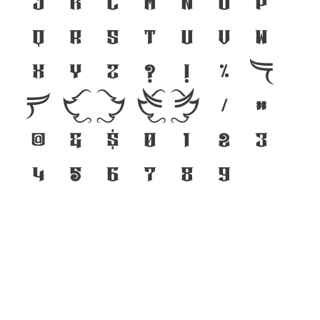
j
k
l
m
n
o
p
q
r
s
t
u
v
w
x
y
z
?
!
%
(
)
[
]
{
}
/
#
@
&
$
0
1
2
3
4
5
6
7
8
9