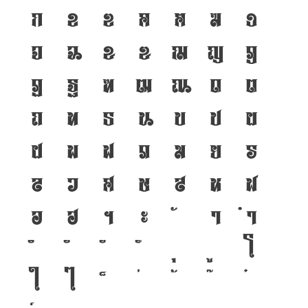
ก
ข
ฃ
ค
ฅ
ฆ
ง
จ
ฉ
ช
ซ
ฌ
ญ
ฎ
ฏ
ฐ
ฑ
ฒ
ณ
ด
ต
ถ
ท
ธ
น
บ
ป
ผ
ฝ
พ
ฟ
ภ
ม
ย
ร
ล
ว
ศ
ษ
ส
ห
ฬ
อ
ฮ
ฯ
ะ
า
ำ
โ
ใ
ไ