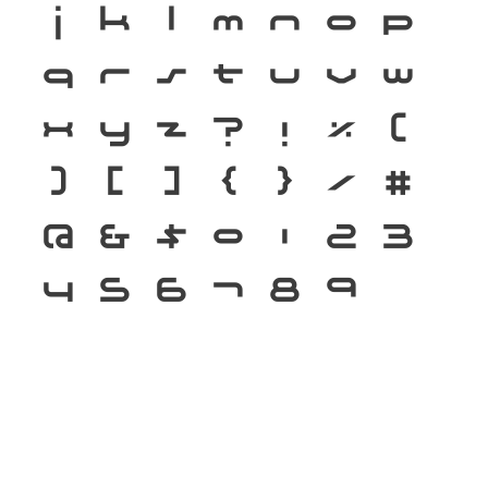
j
k
l
m
n
o
p
q
r
s
t
u
v
w
x
y
z
?
!
%
(
)
[
]
{
}
/
#
@
&
$
0
1
2
3
4
5
6
7
8
9