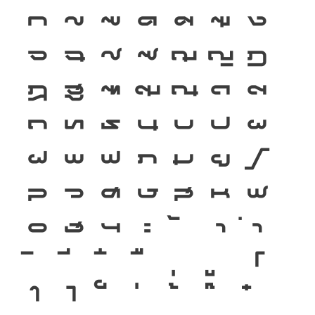
ก
ข
ฃ
ค
ฅ
ฆ
ง
จ
ฉ
ช
ซ
ฌ
ญ
ฎ
ฏ
ฐ
ฑ
ฒ
ณ
ด
ต
ถ
ท
ธ
น
บ
ป
ผ
ฝ
พ
ฟ
ภ
ม
ย
ร
ล
ว
ศ
ษ
ส
ห
ฬ
อ
ฮ
ฯ
ะ
า
ำ
โ
ใ
ไ