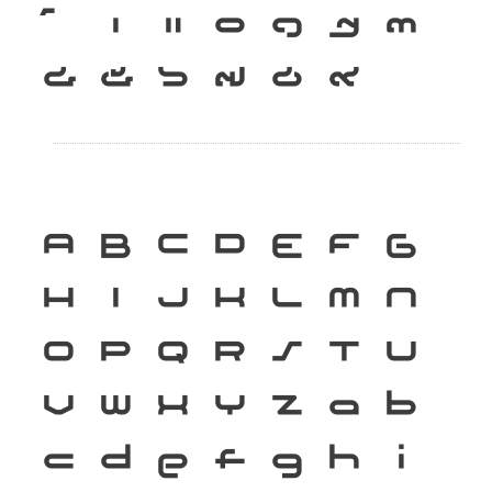
เ
แ
๐
๑
๒
๓
๔
๕
๖
๗
๘
๙
A
B
C
D
E
F
G
H
I
J
K
L
M
N
O
P
Q
R
S
T
U
V
W
X
Y
Z
a
b
c
d
e
f
g
h
i