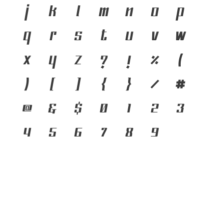
j
k
l
m
n
o
p
q
r
s
t
u
v
w
x
y
z
?
!
%
(
)
[
]
{
}
/
#
@
&
$
0
1
2
3
4
5
6
7
8
9