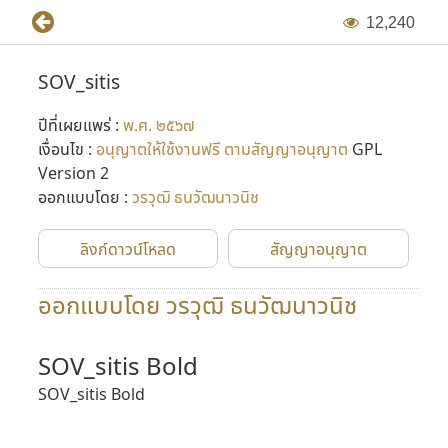
1
2
,
2
4
0
SOV_sitis
ปีที่เผยแพร่ :
พ.ศ. ๒๕๖๗
เงื่อนไข :
อนุญาตให้ใช้งานฟรี ตามสัญญาอนุญาต
GPL
Version 2
ออกแบบโดย :
วรวุฒิ ธนวัฒนาวนิช
ลิงก์ดาวน์โหลด
สัญญาอนุญาต
ออกแบบโดย วรวุฒิ ธนวัฒนาวนิช
SOV_sitis Bold
SOV_sitis Bold