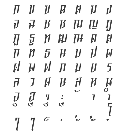
ก
ข
ฃ
ค
ฅ
ฆ
ง
จ
ฉ
ช
ซ
ฌ
ญ
ฎ
ฏ
ฐ
ฑ
ฒ
ณ
ด
ต
ถ
ท
ธ
น
บ
ป
ผ
ฝ
พ
ฟ
ภ
ม
ย
ร
ล
ว
ศ
ษ
ส
ห
ฬ
อ
ฮ
ฯ
ะ
า
ำ
โ
ใ
ไ