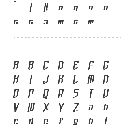
เ
แ
๐
๑
๒
๓
๔
๕
๖
๗
๘
๙
A
B
C
D
E
F
G
H
I
J
K
L
M
N
O
P
Q
R
S
T
U
V
W
X
Y
Z
a
b
c
d
e
f
g
h
i