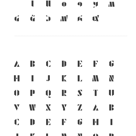
เ
แ
๐
๑
๒
๓
๔
๕
๖
๗
๘
๙
A
B
C
D
E
F
G
H
I
J
K
L
M
N
O
P
Q
R
S
T
U
V
W
X
Y
Z
a
b
c
d
e
f
g
h
i