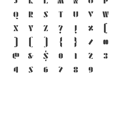
j
k
l
m
n
o
p
q
r
s
t
u
v
w
x
y
z
?
!
%
(
)
[
]
{
}
/
#
@
&
$
0
1
2
3
4
5
6
7
8
9