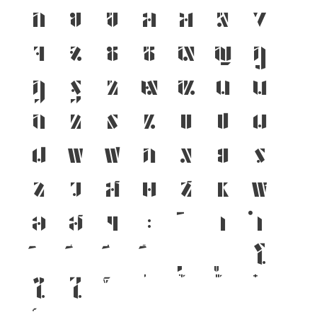
ก
ข
ฃ
ค
ฅ
ฆ
ง
จ
ฉ
ช
ซ
ฌ
ญ
ฎ
ฏ
ฐ
ฑ
ฒ
ณ
ด
ต
ถ
ท
ธ
น
บ
ป
ผ
ฝ
พ
ฟ
ภ
ม
ย
ร
ล
ว
ศ
ษ
ส
ห
ฬ
อ
ฮ
ฯ
ะ
า
ำ
โ
ใ
ไ