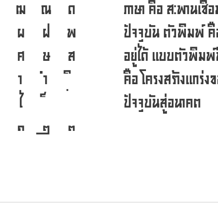
ฑ
ฒ
ณ
ด
ภาษา คือ สะพานเชื่
ผ
ฝ
พ
ปัจจุบัน ตัวพิมพ์ ค
ศ
ษ
ส
อยู่ได้ แบบตัวพิมพ
า
ำ
คือ โครงสร้างแกร่ง
ไ
ปัจจุบันสู่อนาคต
๑
๒
๓