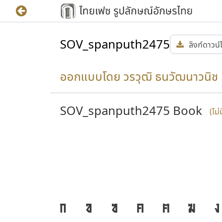
SOV_spanputh2475
ลิงก์ดาวน
ออกแบบโดย วรวุฒิ ธนวัฒนาวนิช
SOV_spanputh2475 Book
(ไม
ก
ข
ฃ
ค
ฅ
ฆ
ง