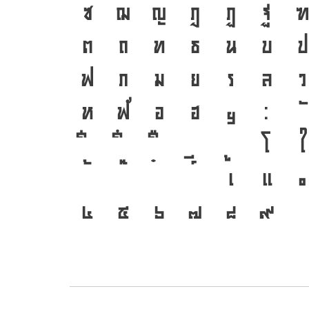
ซ
ฌ
ญ
ฎ
ฏ
ฐ
ต
ถ
ท
ธ
น
บ
ป
ฟ
ภ
ม
ย
ร
ล
ว
ห
ฬ
อ
ฮ
ฯ
ะ
โ
ใ
เ
แ
๐
๔
๕
๖
๗
๘
๙