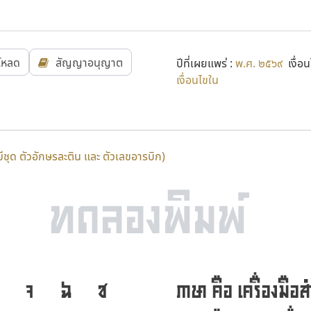
์โหลด
สัญญาอนุญาต
ปีที่เผยแพร่ :
พ.ศ. ๒๕๖๙
เงื่อน
เงื่อนไขใน
่มีชุด ตัวอักษรละติน และ ตัวเลขอารบิก)
จ
ฉ
ช
ภาษา คือ เครื่องมือส