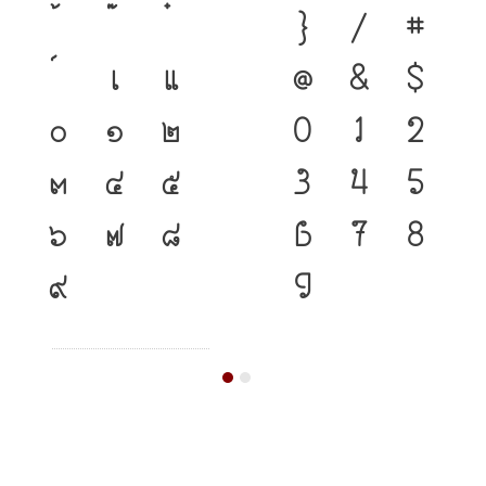
}
/
#
เ
แ
@
&
$
๐
๑
๒
0
1
2
๓
๔
๕
3
4
5
๖
๗
๘
6
7
8
๙
9