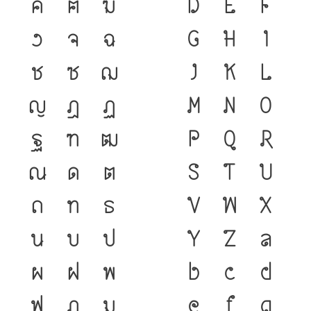
ค
ฅ
ฆ
D
E
F
ง
จ
ฉ
G
H
I
ช
ซ
ฌ
J
K
L
ญ
ฎ
ฏ
M
N
O
ฐ
ฑ
ฒ
P
Q
R
ณ
ด
ต
S
T
U
ถ
ท
ธ
V
W
X
น
บ
ป
Y
Z
a
ผ
ฝ
พ
b
c
d
ฟ
ภ
ม
e
f
g