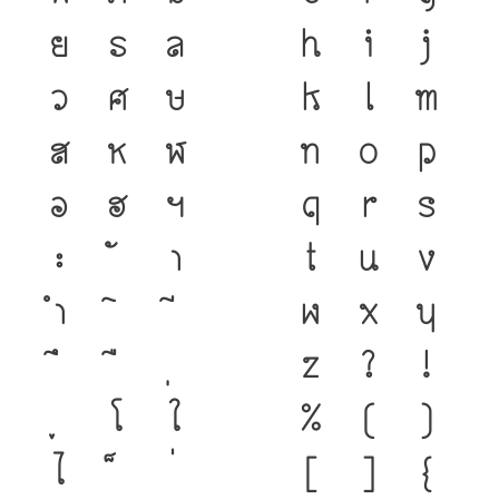
ย
ร
ล
h
i
j
ว
ศ
ษ
k
l
m
ส
ห
ฬ
n
o
p
อ
ฮ
ฯ
q
r
s
ะ
า
t
u
v
ำ
w
x
y
z
?
!
โ
ใ
%
(
)
ไ
[
]
{