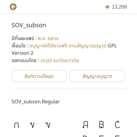
1
3
,
2
0
9
SOV_subson
ปีที่เผยแพร่ :
พ.ศ. ๒๕๖๑
เงื่อนไข :
อนุญาตให้ใช้งานฟรี ตามสัญญาอนุญาต
GPL
Version 2
ออกแบบโดย :
วรวุฒิ ธนวัฒนาวนิช
ลิงก์ดาวน์โหลด
สัญญาอนุญาต
SOV_subson Regular
ก
ข
ฃ
A
B
C