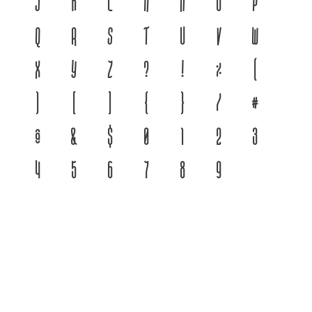
j
k
l
m
n
o
p
q
r
s
t
u
v
w
x
y
z
?
!
%
(
)
[
]
{
}
/
#
@
&
$
0
1
2
3
4
5
6
7
8
9