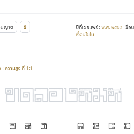
นุญาต
ปีที่เผยแพร่ :
พ.ศ. ๒๕๖๔
เงื่อน
เงื่อนไขใน
: ความสูง ที่ 1:1
ง
จ
ฉ
ช
A
B
C
D
ภาษา คือ เคร