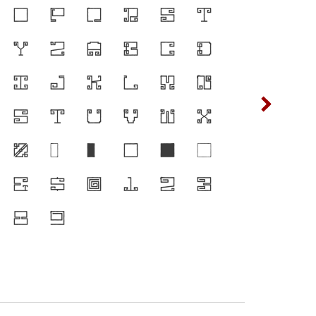
O
P
Q
R
S
T
ซ
ฌ
ดำรงอยู่ได้ ตัวพิมพ์
Y
Z
a
b
c
d
ต
ถ
ือสำคัญที่ทำให้ภาษา
i
j
k
l
m
n
ฟ
ภ
บบตัวพิมพ์ที่พัฒนาทัน
s
t
u
v
w
x
ห
ฬ
ลี่ยนแปลง คือ
%
(
)
[
]
{
ร่งของสะพานที่เชื่อม
&
$
0
1
2
3
ิ จากปัจจุบันสู่อนาคต
8
9
๔
๕