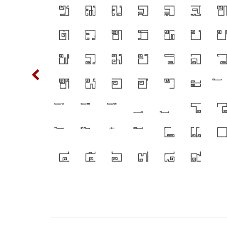
T
ซ
ฌ
ญ
ฎ
ฏ
ฐ
อยู่ได้ แบบตัว
d
ต
ถ
ท
ธ
น
บ
ตนของชาติ จาก
n
ฟ
ภ
ม
ย
ร
ล
x
ห
ฬ
อ
ฮ
ฯ
ะ
]
{
โ
3
เ
แ
๔
๕
๖
๗
๘
๙