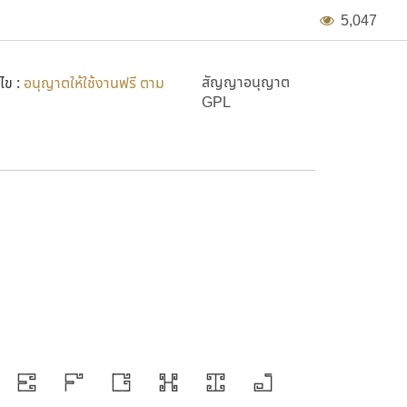
5
,
0
4
7
สัญญาอนุญาต
ไข :
อนุญาตให้ใช้งานฟรี ตาม
GPL
SOV_tr
E
F
G
H
I
J
ก
ข
ื่องมือสำคัญที่ทำให้