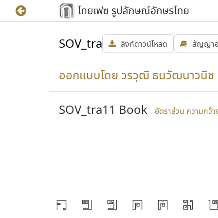
SOV_tra
ลิงก์ดาวน์โหลด
สัญญาอ
ออกแบบโดย วรวุฒิ ธนวัฒนาวนิช
SOV_tra11 Book
อัตราส่วน ความกว้าง 
J
ก
ข
ฃ
ค
ฅ
ฆ
นเชื่อมตัวตน