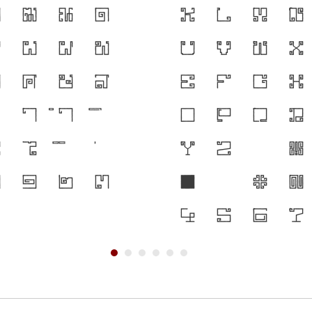
ฑ
ฒ
ณ
ด
K
L
M
N
ความเป็นชาติ
ป
ผ
ฝ
พ
U
V
W
X
คือ เครื่องม
ว
ศ
ษ
ส
e
f
g
h
ดำรงอยู่ได้ แ
า
ำ
o
p
q
r
กระแสการเป
ใ
ไ
y
z
?
!
โครงสร้างแก
๐
๑
๒
๓
}
/
#
@
ตัวตนของชาต
4
5
6
7