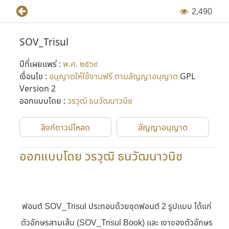
2
,
4
9
0
SOV_Trisul
ปีที่เผยแพร่ :
พ.ศ. ๒๕๖๙
เงื่อนไข :
อนุญาตให้ใช้งานฟรี ตามสัญญาอนุญาต
GPL
Version 2
ออกแบบโดย :
วรวุฒิ ธนวัฒนาวนิช
ลิงก์ดาวน์โหลด
สัญญาอนุญาต
ออกแบบโดย วรวุฒิ ธนวัฒนาวนิช
ฟอนต์ SOV_Trisul ประกอบด้วยชุดฟอนต์ 2 รูปแบบ ได้แก่
ตัวอักษรสามเส้น (SOV_Trisul Book) และ เงาของตัวอักษร