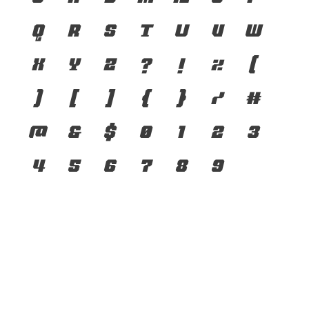
q
r
s
t
u
v
w
x
y
z
?
!
%
(
)
[
]
{
}
/
#
@
&
$
0
1
2
3
4
5
6
7
8
9