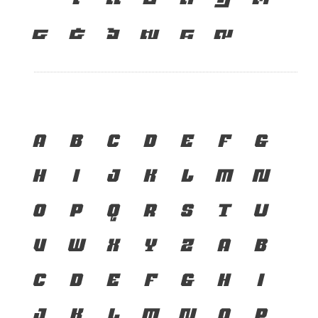
๔
๕
๖
๗
๘
๙
A
B
C
D
E
F
G
H
I
J
K
L
M
N
O
P
Q
R
S
T
U
V
W
X
Y
Z
a
b
c
d
e
f
g
h
i
j
k
l
m
n
o
p