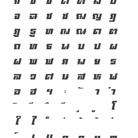
จ
ฉ
ช
ซ
ฌ
ญ
ฎ
ฏ
ฐ
ฑ
ฒ
ณ
ด
ต
ถ
ท
ธ
น
บ
ป
ผ
ฝ
พ
ฟ
ภ
ม
ย
ร
ล
ว
ศ
ษ
ส
ห
ฬ
อ
ฮ
ฯ
ะ
า
ำ
โ
ใ
ไ
เ
แ
๐
๑
๒
๓