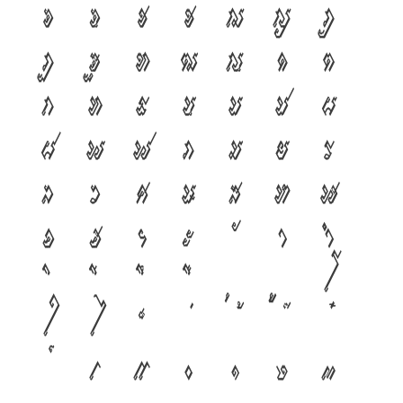
จ
ฉ
ช
ซ
ฌ
ญ
ฎ
ฏ
ฐ
ฑ
ฒ
ณ
ด
ต
ถ
ท
ธ
น
บ
ป
ผ
ฝ
พ
ฟ
ภ
ม
ย
ร
ล
ว
ศ
ษ
ส
ห
ฬ
อ
ฮ
ฯ
ะ
า
ำ
โ
ใ
ไ
เ
แ
๐
๑
๒
๓