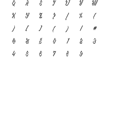
q
r
s
t
u
v
w
x
y
z
?
!
%
(
)
[
]
{
}
/
#
@
&
$
0
1
2
3
4
5
6
7
8
9