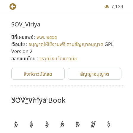
7
,
1
3
9
SOV_Viriya
ปีที่เผยแพร่ :
พ.ศ. ๒๕๖๕
เงื่อนไข :
อนุญาตให้ใช้งานฟรี ตามสัญญาอนุญาต
GPL
Version 2
ออกแบบโดย :
วรวุฒิ ธนวัฒนาวนิช
ลิงก์ดาวน์โหลด
สัญญาอนุญาต
SOV_Viriya Book
SOV_Viriya Book
ก
ข
ฃ
ค
ฅ
ฆ
ง