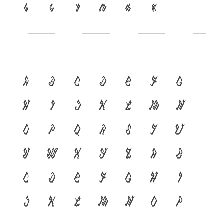
๔
๕
๖
๗
๘
๙
A
B
C
D
E
F
G
H
I
J
K
L
M
N
O
P
Q
R
S
T
U
V
W
X
Y
Z
a
b
c
d
e
f
g
h
i
j
k
l
m
n
o
p