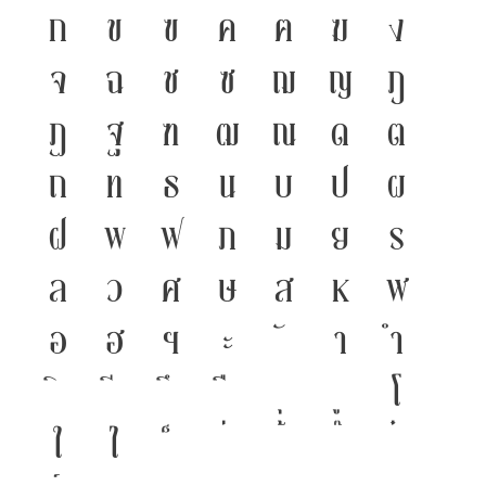
ก
ข
ฃ
ค
ฅ
ฆ
ง
จ
ฉ
ช
ซ
ฌ
ญ
ฎ
ฏ
ฐ
ฑ
ฒ
ณ
ด
ต
ถ
ท
ธ
น
บ
ป
ผ
ฝ
พ
ฟ
ภ
ม
ย
ร
ล
ว
ศ
ษ
ส
ห
ฬ
อ
ฮ
ฯ
ะ
า
ำ
โ
ใ
ไ