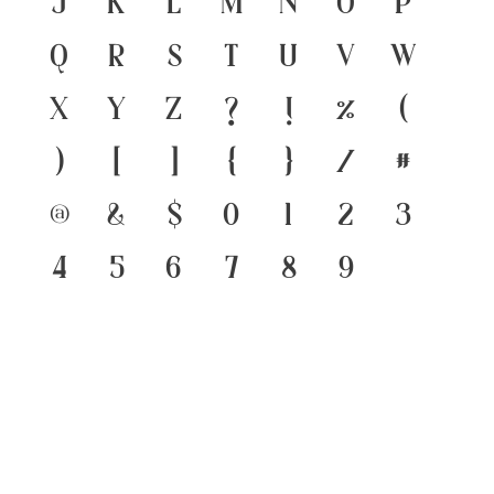
j
k
l
m
n
o
p
q
r
s
t
u
v
w
x
y
z
?
!
%
(
)
[
]
{
}
/
#
@
&
$
0
1
2
3
4
5
6
7
8
9