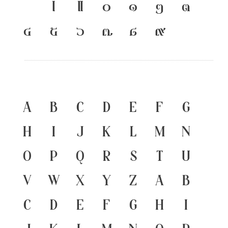
เ
แ
๐
๑
๒
๓
๔
๕
๖
๗
๘
๙
A
B
C
D
E
F
G
H
I
J
K
L
M
N
O
P
Q
R
S
T
U
V
W
X
Y
Z
a
b
c
d
e
f
g
h
i