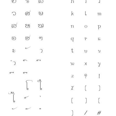
ย
ร
ล
h
i
j
ว
ศ
ษ
k
l
m
ส
ห
ฬ
n
o
p
อ
ฮ
ฯ
q
r
s
ะ
า
t
u
v
ำ
w
x
y
z
?
!
โ
ใ
%
(
)
ไ
[
]
{
}
/
#