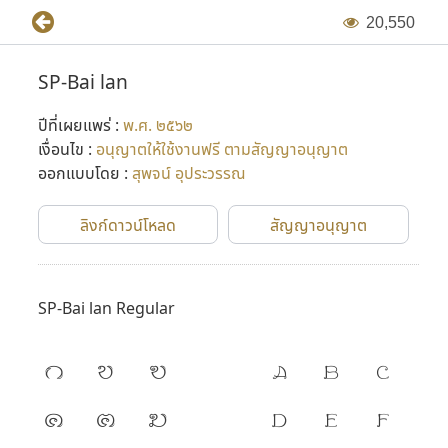
2
0
,
5
5
0
SP-Bai lan
ปีที่เผยแพร่ :
พ.ศ. ๒๕๖๒
เงื่อนไข :
อนุญาตให้ใช้งานฟรี ตามสัญญาอนุญาต
ออกแบบโดย :
สุพจน์ อุประวรรณ
ลิงก์ดาวน์โหลด
สัญญาอนุญาต
SP-Bai lan Regular
ก
ข
ฃ
A
B
C
ค
ฅ
ฆ
D
E
F