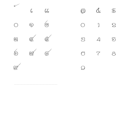
เ
แ
@
&
$
๐
๑
๒
0
1
2
๓
๔
๕
3
4
5
๖
๗
๘
6
7
8
๙
9