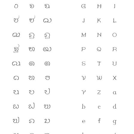
ง
จ
ฉ
G
H
I
ช
ซ
ฌ
J
K
L
ญ
ฎ
ฏ
M
N
O
ฐ
ฑ
ฒ
P
Q
R
ณ
ด
ต
S
T
U
ถ
ท
ธ
V
W
X
น
บ
ป
Y
Z
a
ผ
ฝ
พ
b
c
d
ฟ
ภ
ม
e
f
g