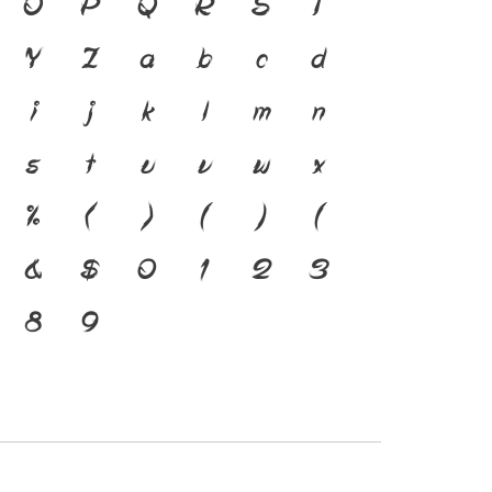
้ ภาษา คือ สะพานเชื่อมตัว
O
P
Q
R
S
T
กอดีตสู่ปัจจุบัน ตัว
Y
Z
a
b
c
d
องมือสำคัญที่ทำให้ภาษาดำรง
i
j
k
l
m
n
พิมพ์ที่พัฒนาทันกระแสการ
s
t
u
v
w
x
ือ โครงสร้างแกร่งของ
%
(
)
[
]
{
ัวตนของชาติ จากปัจจุบันสู่
&
$
0
1
2
3
8
9