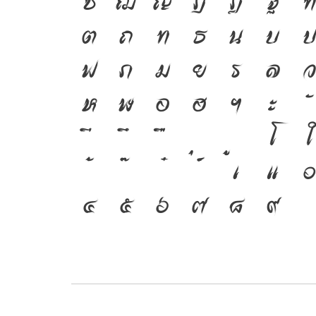
ซ
ฌ
ญ
ฎ
ฏ
ฐ
ฑ
ต
ถ
ท
ธ
น
บ
ป
ฟ
ภ
ม
ย
ร
ล
ว
ห
ฬ
อ
ฮ
ฯ
ะ
โ
ใ
เ
แ
๐
๔
๕
๖
๗
๘
๙