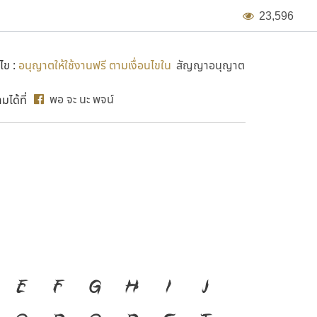
2
3
,
5
9
6
ไข :
อนุญาตให้ใช้งานฟรี ตามเงื่อนไขใน
สัญญาอนุญาต
พอ จะ นะ พจน์
ได้ที่
องมือสำคัญที่ทำให้ความเป็น
E
F
G
H
I
J