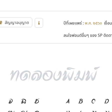
สัญญาอนุญาต
ปีที่เผยแพร่ :
พ.ศ. ๒๕๖๓
เงื่อน
สนใจฟอนต์อื่นๆ ของ SP ติดตาม
จ
ฉ
ช
ภาษา คือ เครื่
A
B
C
D