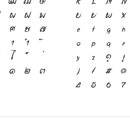
ฒ
ณ
ด
ชาติดำรงอยู่ได
K
L
M
N
ผ
ฝ
พ
ตนของชนชาติ จา
U
V
W
X
ศ
ษ
ส
พิมพ์ คือ เครื่
e
f
g
h
า
ำ
อยู่ได้ แบบตัว
o
p
q
r
ไ
เปลี่ยนแปลง ค
y
z
?
!
๑
๒
๓
สะพานที่เชื่อมต
}
/
#
@
อนาคต
4
5
6
7