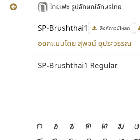
SP-Brushthai1
ลิงก์ดาวน์โหลด
ออกแบบโดย สุพจน์ อุประวรรณ
SP-Brushthai1 Regular
ก
ข
ฃ
ค
ฅ
ฆ
ง