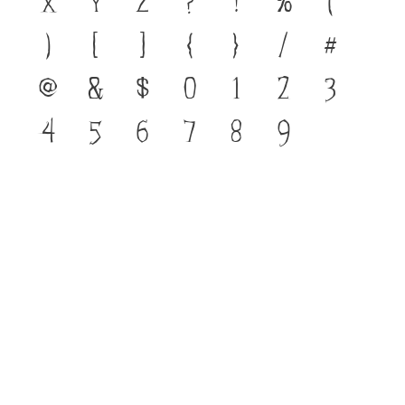
x
y
z
?
!
%
(
)
[
]
{
}
/
#
@
&
$
0
1
2
3
4
5
6
7
8
9