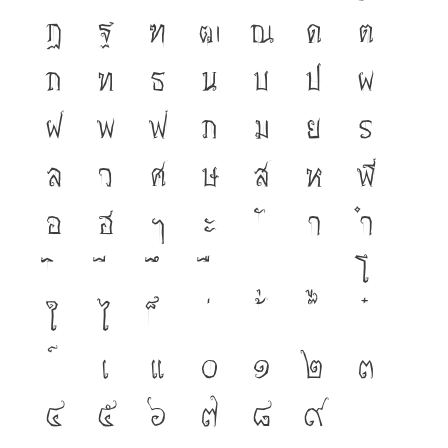
ฏ
ฐ
ฑ
ฒ
ณ
ด
ต
ถ
ท
ธ
น
บ
ป
ผ
ฝ
พ
ฟ
ภ
ม
ย
ร
ล
ว
ศ
ษ
ส
ห
ฬ
อ
ฮ
ฯ
ะ
า
ำ
โ
ใ
ไ
เ
แ
๐
๑
๒
๓
๔
๕
๖
๗
๘
๙