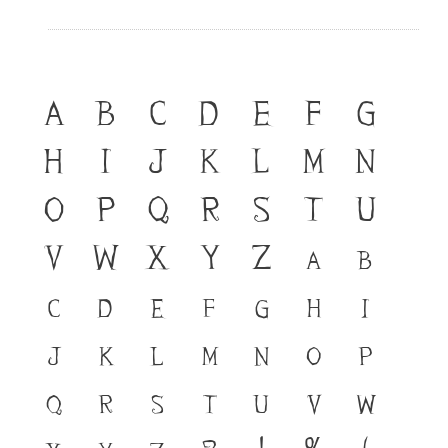
A
B
C
D
E
F
G
H
I
J
K
L
M
N
O
P
Q
R
S
T
U
V
W
X
Y
Z
a
b
c
d
e
f
g
h
i
j
k
l
m
n
o
p
q
r
s
t
u
v
w