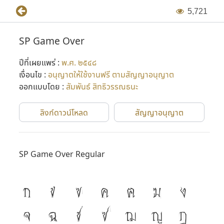
5
,
7
2
1
SP Game Over
ปีที่เผยแพร่ :
พ.ศ. ๒๕๔๘
เงื่อนไข :
อนุญาตให้ใช้งานฟรี ตามสัญญาอนุญาต
ออกแบบโดย :
สัมพันธ์ สิทธิวรรณธนะ
ลิงก์ดาวน์โหลด
สัญญาอนุญาต
SP Game Over Regular
ก
ข
ฃ
ค
ฅ
ฆ
ง
จ
ฉ
ช
ซ
ฌ
ญ
ฎ