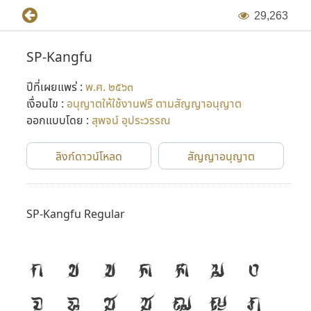
2
9
,
2
6
3
SP-Kangfu
ปีที่เผยแพร่ :
พ.ศ. ๒๕๖๓
เงื่อนไข :
อนุญาตให้ใช้งานฟรี ตามสัญญาอนุญาต
ออกแบบโดย :
สุพจน์ อุประวรรณ
ลิงก์ดาวน์โหลด
สัญญาอนุญาต
SP-Kangfu Regular
ก
ข
ฃ
ค
ฅ
ฆ
ง
จ
ฉ
ช
ซ
ฌ
ญ
ฎ