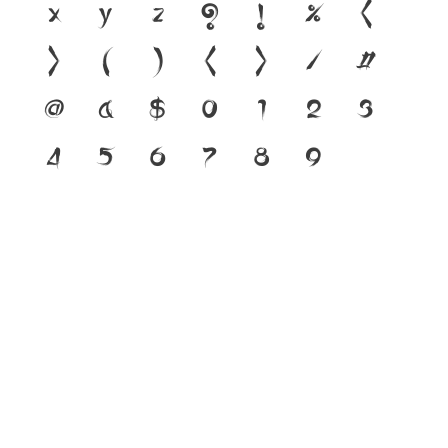
x
y
z
?
!
%
(
)
[
]
{
}
/
#
@
&
$
0
1
2
3
4
5
6
7
8
9