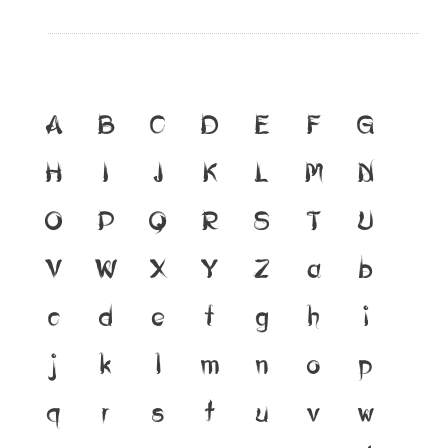
A
B
C
D
E
F
G
H
I
J
K
L
M
N
O
P
Q
R
S
T
U
V
W
X
Y
Z
a
b
c
d
e
f
g
h
i
j
k
l
m
n
o
p
q
r
s
t
u
v
w