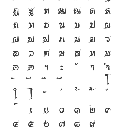
ฏ
ฐ
ฑ
ฒ
ณ
ด
ต
ถ
ท
ธ
น
บ
ป
ผ
ฝ
พ
ฟ
ภ
ม
ย
ร
ล
ว
ศ
ษ
ส
ห
ฬ
อ
ฮ
ฯ
ะ
า
ำ
โ
ใ
ไ
เ
แ
๐
๑
๒
๓
๔
๕
๖
๗
๘
๙