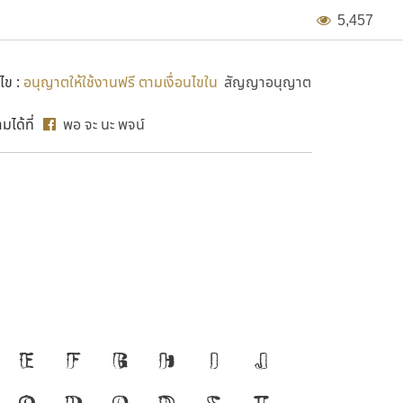
5
,
4
5
7
ไข :
อนุญาตให้ใช้งานฟรี ตามเงื่อนไขใน
สัญญาอนุญาต
ได้ที่
พอ จะ นะ พจน์
SP-Rua
่องมือสำคัญที่ทำให้
E
F
G
H
I
J
ก
ข
ิดำรงอยู่ได้ ตัวพิมพ์
O
P
Q
R
S
T
ซ
ฌ