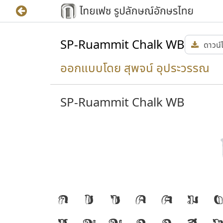
SP-Ruammit Chalk WB
ดาวน์
ออกแบบโดย สุพจน์ อุประวรรณ
SP-Ruammit Chalk WB
ให้
J
ก
ข
ฃ
ค
ฅ
ฆ
พิมพ์
S
T
ซ
ฌ
ญ
ฎ
ฏ
ฐ