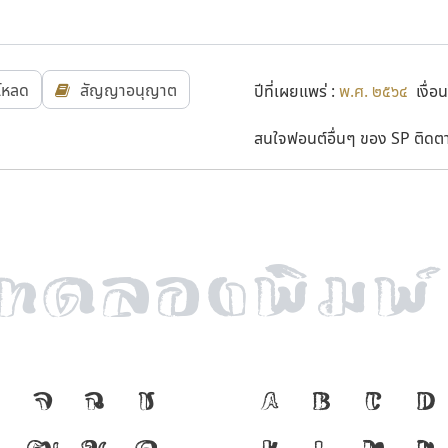
โหลด
สัญญาอนุญาต
ปีที่เผยแพร่ :
พ.ศ. ๒๕๖๔
เงื่อน
สนใจฟอนต์อื่นๆ ของ SP ติดตาม
ง
จ
ฉ
ช
ภาษา คือ เครื
A
B
C
D
ฑ
ฒ
ณ
ด
ความเป็นชาต
K
L
M
N