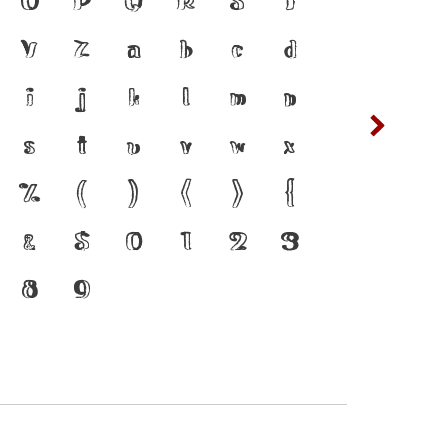
ือสำคัญที่ทำให้ภาษา
Y
Z
a
b
c
d
ต
ถ
แบบตัวพิมพ์ที่พัฒนา
i
j
k
l
m
n
ฟ
ภ
เปลี่ยนแปลง คือ
s
t
u
v
w
x
ห
ฬ
ร่งของสะพานที่เชื่อม
%
(
)
[
]
{
 จากปัจจุบันสู่
&
$
0
1
2
3
8
9
๔
๕