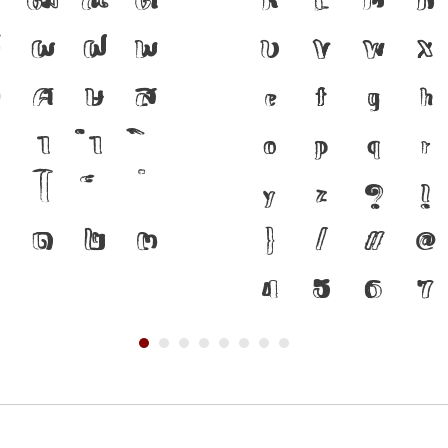
ป
ผ
ฝ
พ
คือ เครื่องม
U
V
W
X
ว
ศ
ษ
ส
ดำรงอยู่ได้ 
e
f
g
h
า
ำ
ทันกระแสการ
o
p
q
r
ไ
โครงสร้างแก
y
z
?
!
๐
๑
๒
๓
ตัวตนของชาติ
}
/
#
@
อนาคต
4
5
6
7