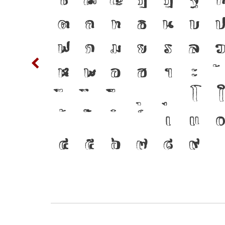
าษา
d
ต
ถ
ท
ธ
น
บ
ัฒนา
m
n
ฟ
ภ
ม
ย
ร
ล
ือ
w
x
ห
ฬ
อ
ฮ
ฯ
ะ
ชื่อม
{
โ
ใ
2
3
เ
แ
๔
๕
๖
๗
๘
๙