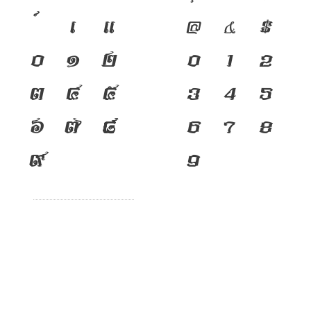
เ
แ
@
&
$
๐
๑
๒
0
1
2
๓
๔
๕
3
4
5
๖
๗
๘
6
7
8
๙
9