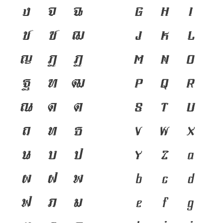
ง
จ
ฉ
G
H
I
ช
ซ
ฌ
J
K
L
ญ
ฎ
ฏ
M
N
O
ฐ
ฑ
ฒ
P
Q
R
ณ
ด
ต
S
T
U
ถ
ท
ธ
V
W
X
น
บ
ป
Y
Z
a
ผ
ฝ
พ
b
c
d
ฟ
ภ
ม
e
f
g