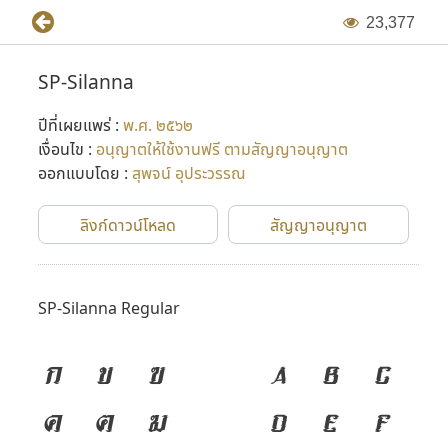
2
3
,
3
7
7
SP-Silanna
ปีที่เผยแพร่ :
พ.ศ. ๒๕๖๒
เงื่อนไข :
อนุญาตให้ใช้งานฟรี ตามสัญญาอนุญาต
ออกแบบโดย :
สุพจน์ อุประวรรณ
ลิงก์ดาวน์โหลด
สัญญาอนุญาต
SP-Silanna Regular
ก
ข
ฃ
A
B
C
ค
ฅ
ฆ
D
E
F