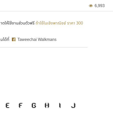
6
,
9
9
3
ตให้ใช้งานส่วนตัวฟรี
ถ้าใช้ในเชิงพาณิชย์ ราคา 300
ได้ที่
Taweechai Walkmans
TA 16 B
่องมือสำคัญที่ทำให้
E
F
G
H
I
J
ก
ข