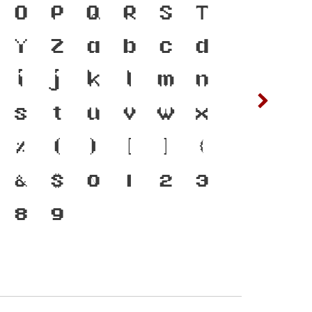
ำรงอยู่ได้ ตัวพิมพ์ คือ
O
P
Q
R
S
T
ซ
ฌ
ญที่ทำให้ภาษาดำรงอยู่ได้
Y
Z
a
b
c
d
ต
ถ
ี่พัฒนาทันกระแสการ
i
j
k
l
m
n
ฟ
ภ
คือ โครงสร้างแกร่งของ
s
t
u
v
w
x
ห
ฬ
อมตัวตนของชาติ จาก
%
(
)
[
]
{
คต
&
$
0
1
2
3
8
9
๔
๕