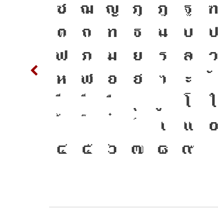
ิมพ์
S
T
ซ
ฌ
ญ
ฎ
ฏ
ฐ
าษา
c
d
ต
ถ
ท
ธ
น
บ
ฒนาทัน
m
n
ฟ
ภ
ม
ย
ร
ล
w
x
ห
ฬ
อ
ฮ
ฯ
ะ
่อมตัว
{
โ
ใ
าคต
2
3
เ
แ
๔
๕
๖
๗
๘
๙