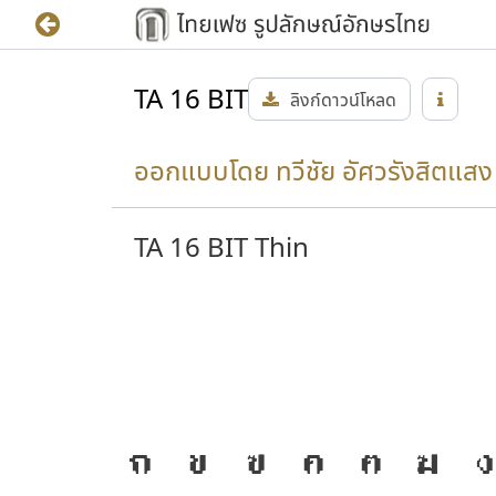
TA 16 BIT
ลิงก์ดาวน์โหลด
ออกแบบโดย ทวีชัย อัศวรังสิตแสง
TA 16 BIT Thin
ำให้
J
ก
ข
ฃ
ค
ฅ
ฆ
ง