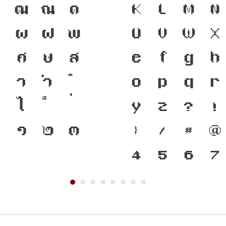
ฑ
ฒ
ณ
ด
ความเป็นชาติด
K
L
M
N
ป
ผ
ฝ
พ
เครื่องมือสำคั
U
V
W
X
ว
ศ
ษ
ส
แบบตัวพิมพ์ท
e
f
g
h
า
ำ
เปลี่ยนแปลง 
o
p
q
r
ไ
สะพานที่เชื่
y
z
?
!
๐
๑
๒
๓
ปัจจุบันสู่อนา
}
/
#
@
4
5
6
7