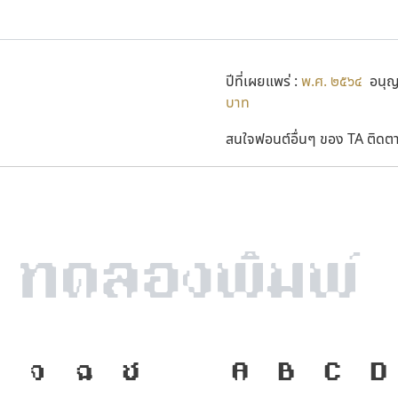
ปีที่เผยแพร่ :
พ.ศ. ๒๕๖๔
อนุญา
บาท
สนใจฟอนต์อื่นๆ ของ TA ติดตาม
จ
ฉ
ช
ภาษา คือ เครื
A
B
C
D