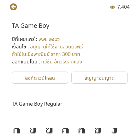
7
,
4
0
4
TA Game Boy
ปีที่เผยแพร่ :
พ.ศ. ๒๕๖๖
เงื่อนไข :
อนุญาตให้ใช้งานส่วนตัวฟรี
ถ้าใช้ในเชิงพาณิชย์ ราคา 300 บาท
ออกแบบโดย :
ทวีชัย อัศวรังสิตแสง
ลิงก์ดาวน์โหลด
สัญญาอนุญาต
TA Game Boy Regular
ก
ข
ฃ
ค
ฅ
ฆ
ง