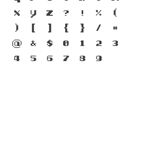
x
y
z
?
!
%
(
)
[
]
{
}
/
#
@
&
$
0
1
2
3
4
5
6
7
8
9