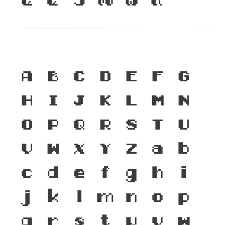
A
B
C
D
E
F
G
H
I
J
K
L
M
N
O
P
Q
R
S
T
U
V
W
X
Y
Z
a
b
c
d
e
f
g
h
i
j
k
l
m
n
o
p
q
r
s
t
u
v
w