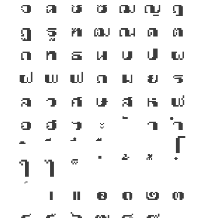
จ
ฉ
ช
ซ
ฌ
ญ
ฎ
ฏ
ฐ
ฑ
ฒ
ณ
ด
ต
ถ
ท
ธ
น
บ
ป
ผ
ฝ
พ
ฟ
ภ
ม
ย
ร
ล
ว
ศ
ษ
ส
ห
ฬ
อ
ฮ
ฯ
ะ
า
ำ
โ
ใ
ไ
เ
แ
๐
๑
๒
๓
๔
๕
๖
๗
๘
๙