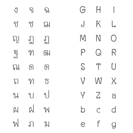
ง
จ
ฉ
G
H
I
ช
ซ
ฌ
J
K
L
ญ
ฎ
ฏ
M
N
O
ฐ
ฑ
ฒ
P
Q
R
ณ
ด
ต
S
T
U
ถ
ท
ธ
V
W
X
น
บ
ป
Y
Z
a
ผ
ฝ
พ
b
c
d
ฟ
ภ
ม
e
f
g