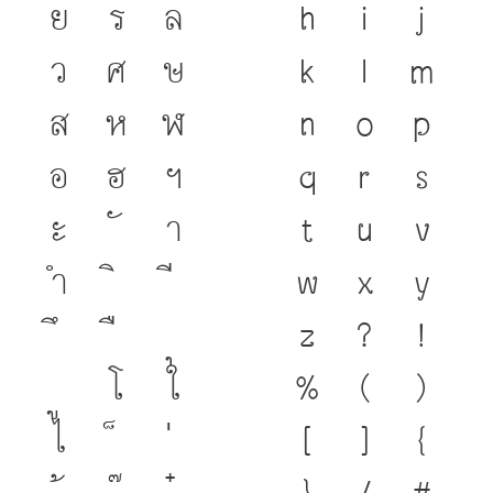
ย
ร
ล
h
i
j
ว
ศ
ษ
k
l
m
ส
ห
ฬ
n
o
p
อ
ฮ
ฯ
q
r
s
ะ
า
t
u
v
ำ
w
x
y
z
?
!
โ
ใ
%
(
)
ไ
[
]
{
}
/
#