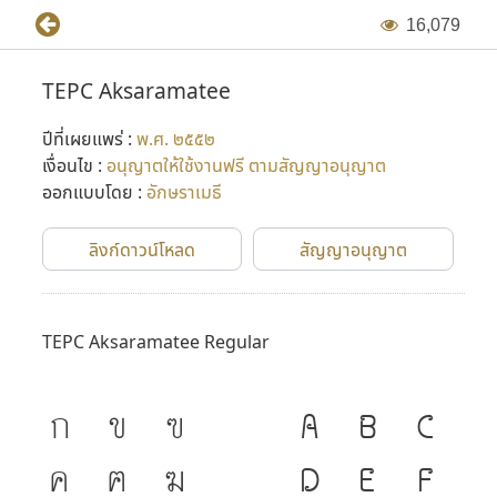
1
6
,
0
7
9
ฟอนต์ในงานพิมพ์ ช่วยลดปัญหาการละเมิดลิขสิทธิ์แบบตัวพิมพ์
ไทย ส่งเสริมให้มีการพัฒนาและใช้แบบตัวพิมพ์ไทยอย่างถูกต้อง
TEPC Aksaramatee
เหมาะสม อีกทั้งยังอนุญาตให้ใช้แบบตัวพิมพ์ได้อย่างเสรี และ
สามารถนำไปพัฒนาต่อยอดได้ เผยแพร่ครั้งแรกในปี พ.ศ. ๒๕๔๖
ปีที่เผยแพร่ :
พ.ศ. ๒๕๕๒
(เวอร์ชั่น 1) หลังจากนั้น มีการปรับปรุงแก้ไขใหม่อีกครั้ง เพื่อให้
เงื่อนไข :
อนุญาตให้ใช้งานฟรี ตามสัญญาอนุญาต
สามารถใช้งานได้อย่างมีประสิทธิภาพดียิ่งขึ้นใน เวอร์ชั่น 2 (พ.ศ.
ออกแบบโดย :
อักษราเมธี
๒๕๕๒)
ลิงก์ดาวน์โหลด
สัญญาอนุญาต
ที่มาข้อมูล :
จิระ จริงจิตร. (บรรณาธิการ). (2548). Number ๒
Open Types. กรุงเทพฯ:
TEPC Aksaramatee Regular
สำนักพิมพ์ Core Function. ISBN 974-93008-0-7
ก
ข
ฃ
A
B
C
ค
ฅ
ฆ
D
E
F