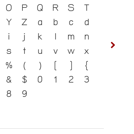
O
P
Q
R
S
T
ซ
ฌ
้ ภาษา คือ สะพานเชื่อมตัว
Y
Z
a
b
c
d
ต
ถ
อดีตสู่ปัจจุบัน ตัวพิมพ์
i
j
k
l
m
n
ฟ
ภ
ำคัญที่ทำให้ภาษาดำรงอยู่ได้
s
t
u
v
w
x
ห
ฬ
่พัฒนาทันกระแสการ
%
(
)
[
]
{
อ โครงสร้างแกร่งของ
&
$
0
1
2
3
ัวตนของชาติ จากปัจจุบันสู่
8
9
๔
๕