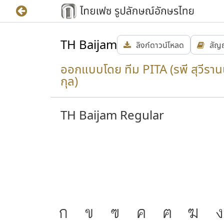
ฟอนต์นี้เป็นหนึ่งในโครงการเผยแพร่ฟอนต์ลิขสิทธิ
ใช้อย่างเสรี ปราศจากปัญหาด้านลิขสิทธิ์ เป็นความภ
TH Baijam
ลิงก์ดาวน์โหลด
สัญ
วิกิพีเดีย
ที่มาข้อมูล :
ออกแบบโดย ทีม PITA (รพี สุวีรานน
กุล)
TH Baijam Regular
J
ก
ข
ฃ
ค
ฅ
ฆ
ง
้ความ