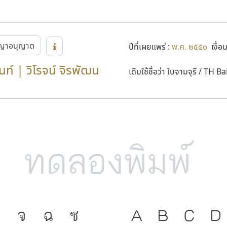
์จากสำนักงานส่งเสริมอุตสาหกรรมซอฟต์แวร์แห่งชาติ (SIPA) กระทรว
าคภูมิใจในความเป็นชาติ และเอกลักษณ์ของความเป็นชาติไทย
ญาอนุญาต
ปีที่เผยแพร่ :
พ.ศ. ๒๕๕๐
เงื่อ
ท์ | วิโรจน์ จิรพัฒน
เดิมใช้ชื่อว่า ใบจามจุรี / TH 
จ
ฉ
ช
A
B
C
D
ภาษา คือ เครื่