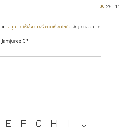
งเทคโนโลยีสารสนเทศและการสื่อสาร เพื่อแจกจ่ายให้
2
8
,
1
1
5
นไข :
อนุญาตให้ใช้งานฟรี ตามเงื่อนไขใน
สัญญาอนุญาต
Bai Jamjuree CP
TH Baij
E
F
G
H
I
J
ก
ข
องมือสำคัญที่ทำให้ความเป็น