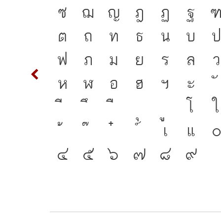
S
T
ซ
ฌ
ญ
ฎ
ฏ
ฐ
ะพาน
c
d
ต
ถ
ท
ธ
น
บ
ัจจุบัน
m
n
ฟ
ภ
ม
ย
ร
ล
ว
ำให้ภาษา
w
x
ห
ฬ
อ
ฮ
ฯ
ะ
ัน
{
โ
ใ
สร้าง
2
3
เ
แ
๐
ชาติ
๔
๕
๖
๗
๘
๙