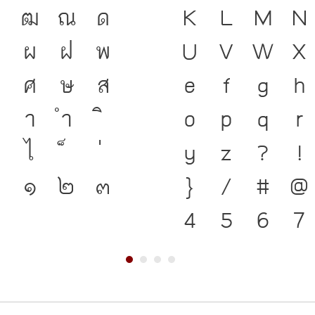
ฑ
ฒ
ณ
ด
K
L
M
N
ชาติดำรงอยู่ได
ป
ผ
ฝ
พ
U
V
W
X
ตนของชนชาติ จาก
ศ
ษ
ส
e
f
g
h
คือ เครื่องมือส
า
ำ
o
p
q
r
แบบตัวพิมพ์ที
ไ
y
z
?
!
เปลี่ยนแปลง คื
๑
๒
๓
}
/
#
@
สะพานที่เชื่อมต
4
5
6
7
อนาคต