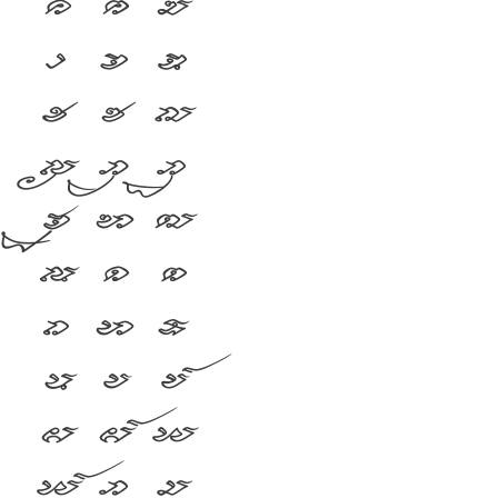
ค
ฅ
ฆ
ง
จ
ฉ
ช
ซ
ฌ
ญ
ฎ
ฏ
ฐ
ฑ
ฒ
ณ
ด
ต
ถ
ท
ธ
น
บ
ป
ผ
ฝ
พ
ฟ
ภ
ม