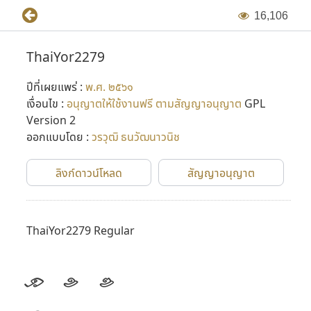
1
6
,
1
0
6
ThaiYor2279
ปีที่เผยแพร่ :
พ.ศ. ๒๕๖๑
เงื่อนไข :
อนุญาตให้ใช้งานฟรี ตามสัญญาอนุญาต
GPL
Version 2
ออกแบบโดย :
วรวุฒิ ธนวัฒนาวนิช
ลิงก์ดาวน์โหลด
สัญญาอนุญาต
ThaiYor2279 Regular
ก
ข
ฃ