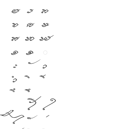
ย
ร
ล
ว
ศ
ษ
ส
ห
ฬ
อ
ฮ
ฯ
ะ
า
ำ
โ
ใ
ไ