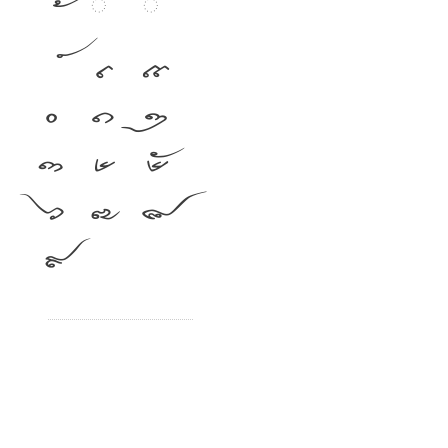
เ
แ
๐
๑
๒
๓
๔
๕
๖
๗
๘
๙