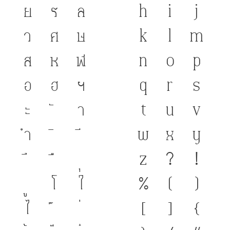
ย
ร
ล
h
i
j
ว
ศ
ษ
k
l
m
ส
ห
ฬ
n
o
p
อ
ฮ
ฯ
q
r
s
ะ
า
t
u
v
ำ
w
x
y
z
?
!
โ
ใ
%
(
)
ไ
[
]
{