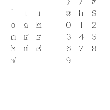
}
/
#
เ
แ
@
&
$
๐
๑
๒
0
1
2
๓
๔
๕
3
4
5
๖
๗
๘
6
7
8
๙
9