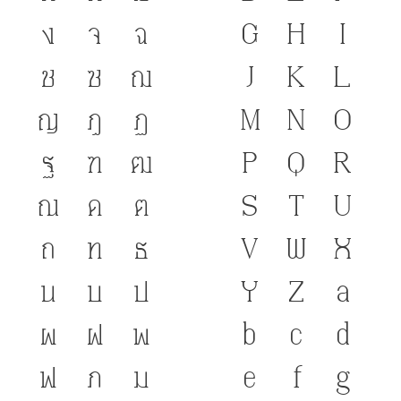
ง
จ
ฉ
G
H
I
ช
ซ
ฌ
J
K
L
ญ
ฎ
ฏ
M
N
O
ฐ
ฑ
ฒ
P
Q
R
ณ
ด
ต
S
T
U
ถ
ท
ธ
V
W
X
น
บ
ป
Y
Z
a
ผ
ฝ
พ
b
c
d
ฟ
ภ
ม
e
f
g