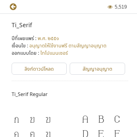
5
,
5
1
9
Ti_Serif
ปีที่เผยแพร่ :
พ.ศ. ๒๕๕๑
เงื่อนไข :
อนุญาตให้ใช้งานฟรี ตามสัญญาอนุญาต
ออกแบบโดย :
ไทโปแมนเซอร์
ลิงก์ดาวน์โหลด
สัญญาอนุญาต
Ti_Serif Regular
ก
ข
ฃ
A
B
C
ค
ฅ
ฆ
D
E
F