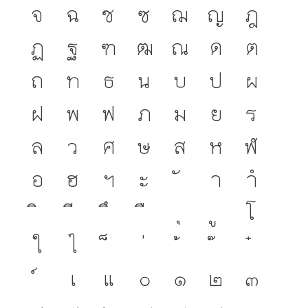
จ
ฉ
ช
ซ
ฌ
ญ
ฎ
ฏ
ฐ
ฑ
ฒ
ณ
ด
ต
ถ
ท
ธ
น
บ
ป
ผ
ฝ
พ
ฟ
ภ
ม
ย
ร
ล
ว
ศ
ษ
ส
ห
ฬ
อ
ฮ
ฯ
ะ
า
ำ
โ
ใ
ไ
เ
แ
๐
๑
๒
๓