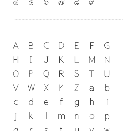
๔
๕
๖
๗
๘
๙
A
B
C
D
E
F
G
H
I
J
K
L
M
N
O
P
Q
R
S
T
U
V
W
X
Y
Z
a
b
c
d
e
f
g
h
i
j
k
l
m
n
o
p
q
r
s
t
u
v
w