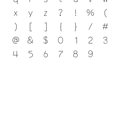
x
y
z
?
!
%
(
)
[
]
{
}
/
#
@
&
$
0
1
2
3
4
5
6
7
8
9