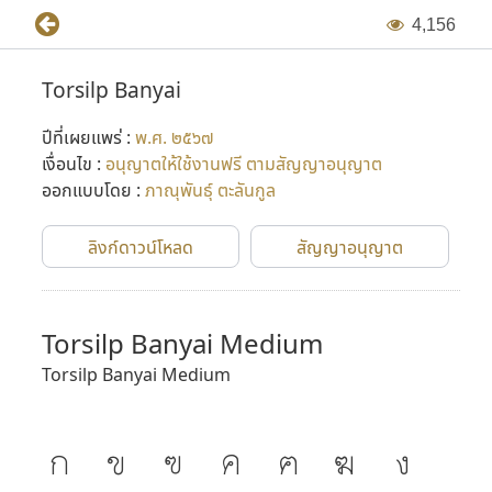
4
,
1
5
6
Torsilp Banyai
ปีที่เผยแพร่ :
พ.ศ. ๒๕๖๗
เงื่อนไข :
อนุญาตให้ใช้งานฟรี ตามสัญญาอนุญาต
ออกแบบโดย :
ภาณุพันธุ์ ตะลันกูล
ลิงก์ดาวน์โหลด
สัญญาอนุญาต
Torsilp Banyai Medium
Torsilp Banyai Medium
ก
ข
ฃ
ค
ฅ
ฆ
ง