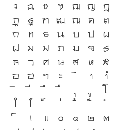
จ
ฉ
ช
ซ
ฌ
ญ
ฎ
ฏ
ฐ
ฑ
ฒ
ณ
ด
ต
ถ
ท
ธ
น
บ
ป
ผ
ฝ
พ
ฟ
ภ
ม
ย
ร
ล
ว
ศ
ษ
ส
ห
ฬ
อ
ฮ
ฯ
ะ
า
ำ
โ
ใ
ไ
เ
แ
๐
๑
๒
๓