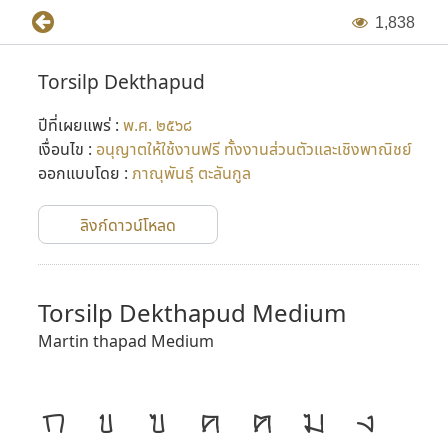
1
,
8
3
8
Torsilp Dekthapud
ปีที่เผยแพร่ :
พ.ศ. ๒๕๖๘
เงื่อนไข :
อนุญาตให้ใช้งานฟรี ทั้งงานส่วนตัวและเชิงพาณิชย์
ออกแบบโดย :
ภาณุพันธุ์ ตะลันกูล
ลิงก์ดาวน์โหลด
Torsilp Dekthapud Medium
Martin thapad Medium
ก
ข
ฃ
ค
ฅ
ฆ
ง