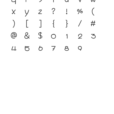
x
y
z
?
!
%
(
)
[
]
{
}
/
#
@
&
$
0
1
2
3
4
5
6
7
8
9