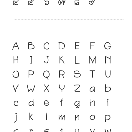
๔
๕
๖
๗
๘
๙
A
B
C
D
E
F
G
H
I
J
K
L
M
N
O
P
Q
R
S
T
U
V
W
X
Y
Z
a
b
c
d
e
f
g
h
i
j
k
l
m
n
o
p
q
r
s
t
u
v
w