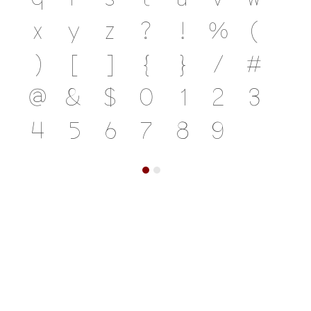
x
y
z
?
!
%
(
)
[
]
{
}
/
#
@
&
$
0
1
2
3
4
5
6
7
8
9