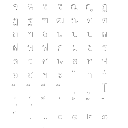
จ
ฉ
ช
ซ
ฌ
ญ
ฎ
ฏ
ฐ
ฑ
ฒ
ณ
ด
ต
ถ
ท
ธ
น
บ
ป
ผ
ฝ
พ
ฟ
ภ
ม
ย
ร
ล
ว
ศ
ษ
ส
ห
ฬ
อ
ฮ
ฯ
ะ
า
ำ
โ
ใ
ไ
เ
แ
๐
๑
๒
๓