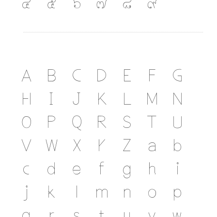
๔
๕
๖
๗
๘
๙
A
B
C
D
E
F
G
H
I
J
K
L
M
N
O
P
Q
R
S
T
U
V
W
X
Y
Z
a
b
c
d
e
f
g
h
i
j
k
l
m
n
o
p
q
r
s
t
u
v
w