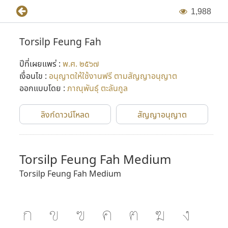
1
,
9
8
8
Torsilp Feung Fah
ปีที่เผยแพร่ :
พ.ศ. ๒๕๖๗
เงื่อนไข :
อนุญาตให้ใช้งานฟรี ตามสัญญาอนุญาต
ออกแบบโดย :
ภาณุพันธุ์ ตะลันกูล
ลิงก์ดาวน์โหลด
สัญญาอนุญาต
Torsilp Feung Fah Medium
Torsilp Feung Fah Medium
ก
ข
ฃ
ค
ฅ
ฆ
ง