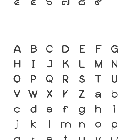
๔
๕
๖
๗
๘
๙
A
B
C
D
E
F
G
H
I
J
K
L
M
N
O
P
Q
R
S
T
U
V
W
X
Y
Z
a
b
c
d
e
f
g
h
i
j
k
l
m
n
o
p
q
r
s
t
u
v
w