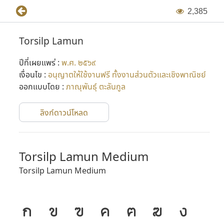
2
,
3
8
5
Torsilp Lamun
ปีที่เผยแพร่ :
พ.ศ. ๒๕๖๙
เงื่อนไข :
อนุญาตให้ใช้งานฟรี ทั้งงานส่วนตัวและเชิงพาณิชย์
ออกแบบโดย :
ภาณุพันธุ์ ตะลันกูล
ลิงก์ดาวน์โหลด
Torsilp Lamun Medium
Torsilp Lamun Medium
ก
ข
ฃ
ค
ฅ
ฆ
ง