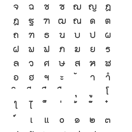
จ
ฉ
ช
ซ
ฌ
ญ
ฎ
ฏ
ฐ
ฑ
ฒ
ณ
ด
ต
ถ
ท
ธ
น
บ
ป
ผ
ฝ
พ
ฟ
ภ
ม
ย
ร
ล
ว
ศ
ษ
ส
ห
ฬ
อ
ฮ
ฯ
ะ
า
ำ
โ
ใ
ไ
เ
แ
๐
๑
๒
๓