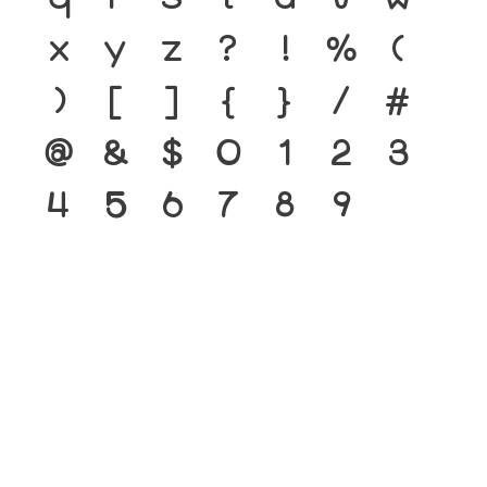
x
y
z
?
!
%
(
)
[
]
{
}
/
#
@
&
$
0
1
2
3
4
5
6
7
8
9