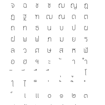
จ
ฉ
ช
ซ
ฌ
ญ
ฎ
ฏ
ฐ
ฑ
ฒ
ณ
ด
ต
ถ
ท
ธ
น
บ
ป
ผ
ฝ
พ
ฟ
ภ
ม
ย
ร
ล
ว
ศ
ษ
ส
ห
ฬ
อ
ฮ
ฯ
ะ
า
ำ
โ
ใ
ไ
เ
แ
๐
๑
๒
๓