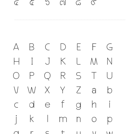
๔
๕
๖
๗
๘
๙
A
B
C
D
E
F
G
H
I
J
K
L
M
N
O
P
Q
R
S
T
U
V
W
X
Y
Z
a
b
c
d
e
f
g
h
i
j
k
l
m
n
o
p
q
r
s
t
u
v
w