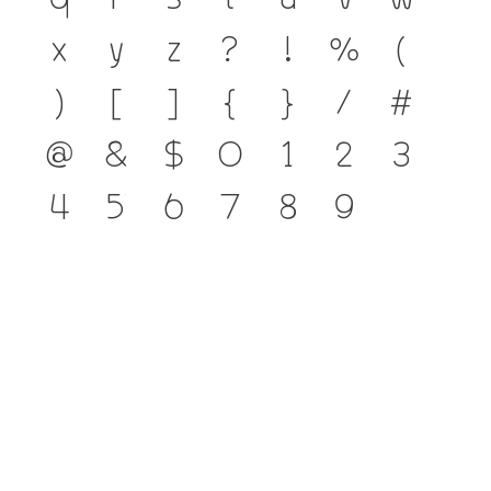
x
y
z
?
!
%
(
)
[
]
{
}
/
#
@
&
$
0
1
2
3
4
5
6
7
8
9