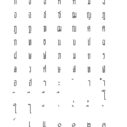
ก
ข
ฃ
ค
ฅ
ฆ
ง
จ
ฉ
ช
ซ
ฌ
ญ
ฎ
ฏ
ฐ
ฑ
ฒ
ณ
ด
ต
ถ
ท
ธ
น
บ
ป
ผ
ฝ
พ
ฟ
ภ
ม
ย
ร
ล
ว
ศ
ษ
ส
ห
ฬ
อ
ฮ
ฯ
ะ
า
ำ
โ
ใ
ไ
เ
แ
๐
๑
๒
๓