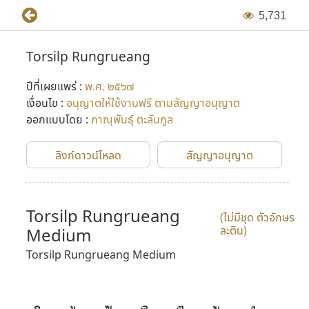
5
,
7
3
1
Torsilp Rungrueang
ปีที่เผยแพร่ :
พ.ศ. ๒๕๖๗
เงื่อนไข :
อนุญาตให้ใช้งานฟรี ตามสัญญาอนุญาต
ออกแบบโดย :
ภาณุพันธุ์ ตะลันกูล
ลิงก์ดาวน์โหลด
สัญญาอนุญาต
Torsilp Rungrueang
(ไม่มีชุด ตัวอักษร
ละติน)
Medium
Torsilp Rungrueang Medium