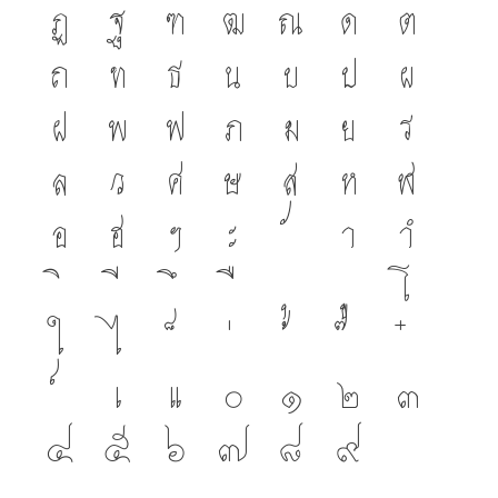
ฏ
ฐ
ฑ
ฒ
ณ
ด
ต
ถ
ท
ธ
น
บ
ป
ผ
ฝ
พ
ฟ
ภ
ม
ย
ร
ล
ว
ศ
ษ
ส
ห
ฬ
อ
ฮ
ฯ
ะ
า
ำ
โ
ใ
ไ
เ
แ
๐
๑
๒
๓
๔
๕
๖
๗
๘
๙