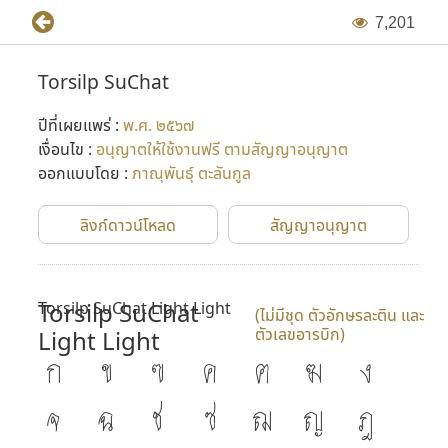
7
,
2
0
1
Torsilp SuChat
ปีที่เผยแพร่ :
พ.ศ. ๒๕๖๗
เงื่อนไข :
อนุญาตให้ใช้งานฟรี ตามสัญญาอนุญาต
ออกแบบโดย :
ภาณุพันธุ์ ตะลันกูล
ลิงก์ดาวน์โหลด
สัญญาอนุญาต
Torsilp SuChat
Torsilp SuChat Light Light
(ไม่มีชุด ตัวอักษรละติน และ
ตัวเลขอารบิก)
Light Light
ก
ข
ฃ
ค
ฅ
ฆ
ง
จ
ฉ
ช
ซ
ฌ
ญ
ฎ