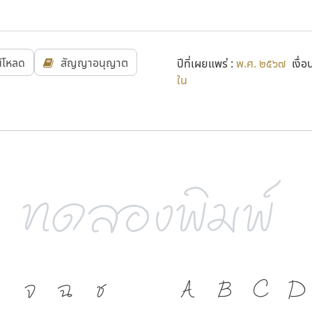
น์โหลด
สัญญาอนุญาต
ปีที่เผยแพร่ :
พ.ศ. ๒๕๖๗
เงื่อ
ใน
จ
ฉ
ช
A
B
C
D
ภาษา คือ เครื