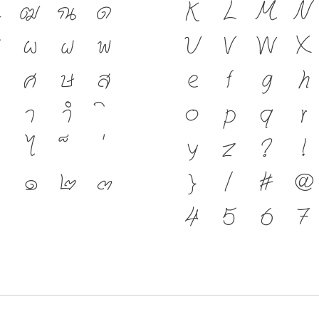
ฑ
ฒ
ณ
ด
K
L
M
N
เป็นชาติดำรงอยู
ป
ผ
ฝ
พ
U
V
W
X
มือสำคัญที่ทำ
ศ
ษ
ส
e
f
g
h
ตัวพิมพ์ที่พั
า
ำ
o
p
q
r
เปลี่ยนแปลง 
ใ
ไ
y
z
?
!
สะพานที่เชื่อ
๐
๑
๒
๓
}
/
#
@
ปัจจุบันสู่อน
4
5
6
7