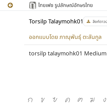
Torsilp Talaymohk01
ลิงก์ดาว
ออกแบบโดย ภาณุพันธุ์ ตะลันกูล
torsilp talaymohk01 Medium
ก
ข
ฃ
ค
ฅ
ฆ
ง