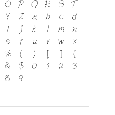
O
P
Q
R
S
T
่ได้ ตัวพิมพ์ คือ เครื่อง
Y
Z
a
b
c
d
ให้ภาษาดำรงอยู่ได้ แบบ
i
j
k
l
m
n
ฒนาทันกระแสการ
s
t
u
v
w
x
คือ โครงสร้างแกร่งของ
%
(
)
[
]
{
มตัวตนของชาติ จาก
&
$
0
1
2
3
าคต
8
9