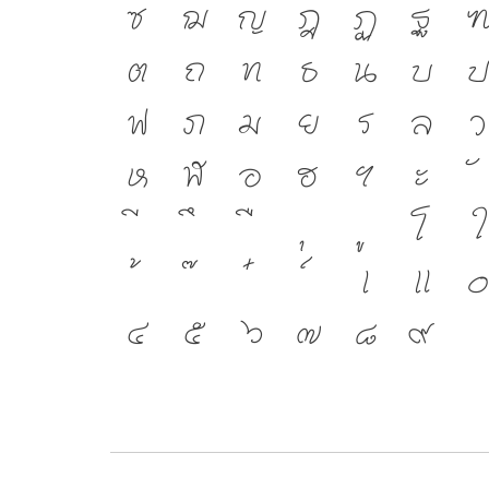
ซ
ฌ
ญ
ฎ
ฏ
ฐ
ต
ถ
ท
ธ
น
บ
ฟ
ภ
ม
ย
ร
ล
ว
ห
ฬ
อ
ฮ
ฯ
ะ
โ
เ
แ
๔
๕
๖
๗
๘
๙