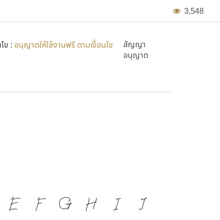
3
,
5
4
8
สัญญา
นไข :
อนุญาตให้ใช้งานฟรี ตามเงื่อนไข
อนุญาต
E
F
G
H
I
J
่องมือสำคัญที่ทำให้ความ