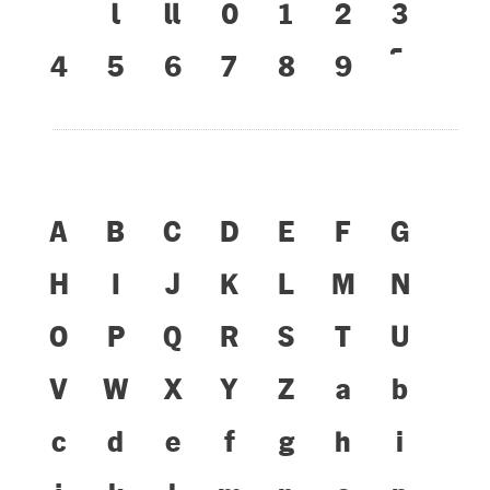
เ
แ
๐
๑
๒
๓
๔
๕
๖
๗
๘
๙
A
B
C
D
E
F
G
H
I
J
K
L
M
N
O
P
Q
R
S
T
U
V
W
X
Y
Z
a
b
c
d
e
f
g
h
i