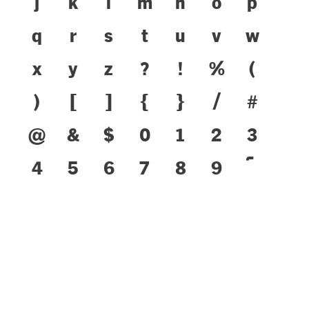
j
k
l
m
n
o
p
q
r
s
t
u
v
w
x
y
z
?
!
%
(
)
[
]
{
}
/
#
@
&
$
0
1
2
3
4
5
6
7
8
9