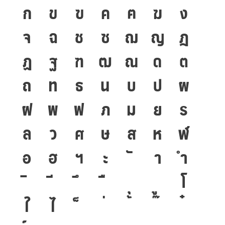
ก
ข
ฃ
ค
ฅ
ฆ
ง
จ
ฉ
ช
ซ
ฌ
ญ
ฎ
ฏ
ฐ
ฑ
ฒ
ณ
ด
ต
ถ
ท
ธ
น
บ
ป
ผ
ฝ
พ
ฟ
ภ
ม
ย
ร
ล
ว
ศ
ษ
ส
ห
ฬ
อ
ฮ
ฯ
ะ
า
ำ
โ
ใ
ไ