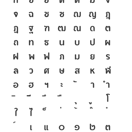
จ
ฉ
ช
ซ
ฌ
ญ
ฎ
ฏ
ฐ
ฑ
ฒ
ณ
ด
ต
ถ
ท
ธ
น
บ
ป
ผ
ฝ
พ
ฟ
ภ
ม
ย
ร
ล
ว
ศ
ษ
ส
ห
ฬ
อ
ฮ
ฯ
ะ
า
ำ
โ
ใ
ไ
เ
แ
๐
๑
๒
๓