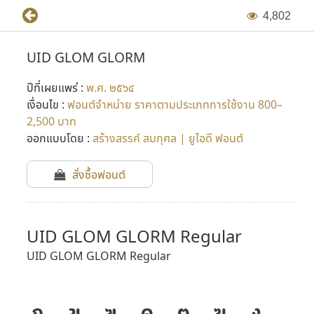
4
,
8
0
2
UID GLOM GLORM
ปีที่เผยแพร่ :
พ.ศ. ๒๕๖๔
เงื่อนไข :
ฟอนต์จำหน่าย ราคาตามประเภทการใช้งาน 800–
2,500 บาท
ออกแบบโดย :
สร้างสรรค์ สมกุศล | ยูไอดี ฟอนต์
สั่งซื้อฟอนต์
UID GLOM GLORM Regular
UID GLOM GLORM Regular
ก
ข
ฃ
ค
ฅ
ฆ
ง