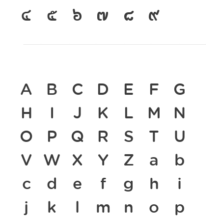
๔
๕
๖
๗
๘
๙
A
B
C
D
E
F
G
H
I
J
K
L
M
N
O
P
Q
R
S
T
U
V
W
X
Y
Z
a
b
c
d
e
f
g
h
i
j
k
l
m
n
o
p