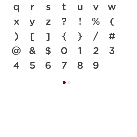
q
r
s
t
u
v
w
x
y
z
?
!
%
(
)
[
]
{
}
/
#
@
&
$
0
1
2
3
4
5
6
7
8
9