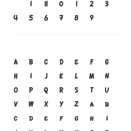
เ
แ
๐
๑
๒
๓
๔
๕
๖
๗
๘
๙
A
B
C
D
E
F
G
H
I
J
K
L
M
N
O
P
Q
R
S
T
U
V
W
X
Y
Z
a
b
c
d
e
f
g
h
i