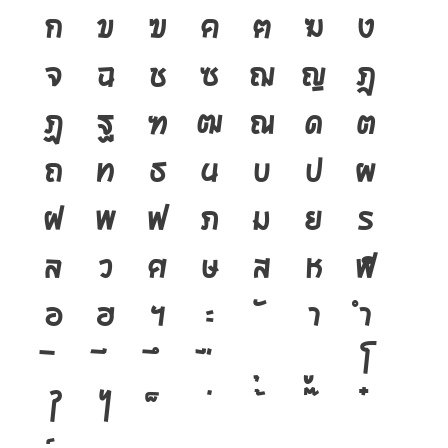
ก
ข
ฃ
ค
ฅ
ฆ
ง
จ
ฉ
ช
ซ
ฌ
ญ
ฎ
ฏ
ฐ
ฑ
ฒ
ณ
ด
ต
ถ
ท
ธ
น
บ
ป
ผ
ฝ
พ
ฟ
ภ
ม
ย
ร
ล
ว
ศ
ษ
ส
ห
ฬ
อ
ฮ
ฯ
ะ
า
ำ
โ
ใ
ไ