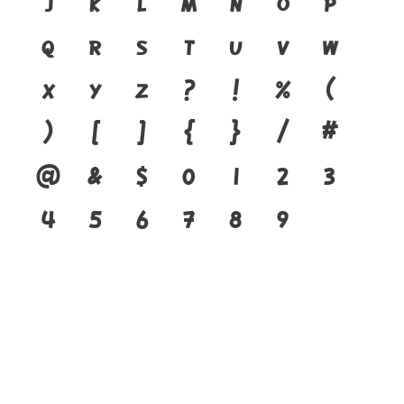
j
k
l
m
n
o
p
q
r
s
t
u
v
w
x
y
z
?
!
%
(
)
[
]
{
}
/
#
@
&
$
0
1
2
3
4
5
6
7
8
9