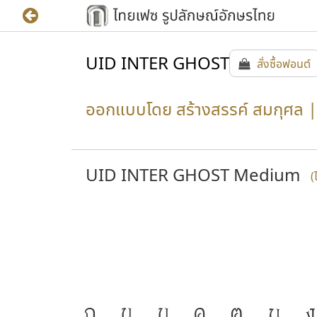
UID INTER GHOST
สั่งซื้อฟอนต์
ออกแบบโดย สร้างสรรค์ สมกุศล | 
UID INTER GHOST Medium
(
ก
ข
ฃ
ค
ฅ
ฆ
ง