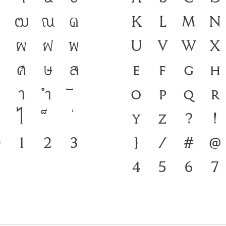
ฒ
ณ
ด
ดำรงอยู่ได้ ภาษ
K
L
M
N
ผ
ฝ
พ
ชนชาติ จากอดีตสู่
U
V
W
X
ศ
ษ
ส
มือสำคัญที่ทำให้
e
f
g
h
า
ำ
ที่พัฒนาทันกระแ
o
p
q
r
ไ
โครงสร้างแกร่งข
y
z
?
!
๐
๑
๒
๓
ชาติ จากปัจจุบัน
}
/
#
@
4
5
6
7