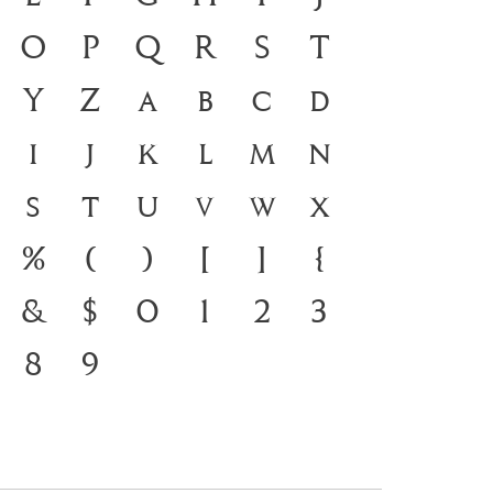
า คือ สะพานเชื่อมตัวตนของ
O
P
Q
R
S
T
ปัจจุบัน ตัวพิมพ์ คือ เครื่อง
Y
Z
a
b
c
d
ภาษาดำรงอยู่ได้ แบบตัวพิมพ์
i
j
k
l
m
n
สการเปลี่ยนแปลง คือ
s
t
u
v
w
x
องสะพานที่เชื่อมตัวตนของ
%
(
)
[
]
{
สู่อนาคต
&
$
0
1
2
3
8
9