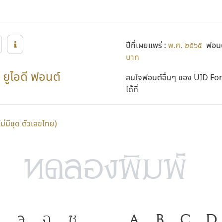
ปีที่เผยแพร่ :
พ.ศ. ๒๕๖๕
ฟอนต
บาท
ยูไอดี ฟอนต์
สนใจฟอนต์อื่นๆ ของ UID Fo
ได้ที่
ไม่มีชุด ตัวเลขไทย)
จ
ฉ
ช
ภาษา คือ เครื่อง
A
B
C
D