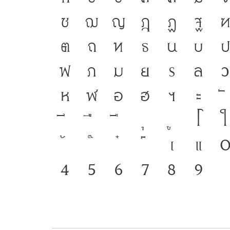
ซ
ฌ
ญ
ฎ
ฏ
ฐ
ฑ
ต
ถ
ท
ธ
น
บ
ป
ฟ
ภ
ม
ย
ร
ล
ว
ห
ฬ
อ
ฮ
ฯ
ะ
โ
ใ
เ
แ
๔
๕
๖
๗
๘
๙