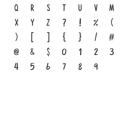
q
r
s
t
u
v
w
x
y
z
?
!
%
(
)
[
]
{
}
/
#
@
&
$
0
1
2
3
4
5
6
7
8
9