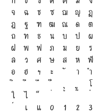
ก
ข
ฃ
ค
ฅ
ฆ
ง
จ
ฉ
ช
ซ
ฌ
ญ
ฎ
ฏ
ฐ
ฑ
ฒ
ณ
ด
ต
ถ
ท
ธ
น
บ
ป
ผ
ฝ
พ
ฟ
ภ
ม
ย
ร
ล
ว
ศ
ษ
ส
ห
ฬ
อ
ฮ
ฯ
ะ
า
ำ
โ
ใ
ไ
เ
แ
๐
๑
๒
๓