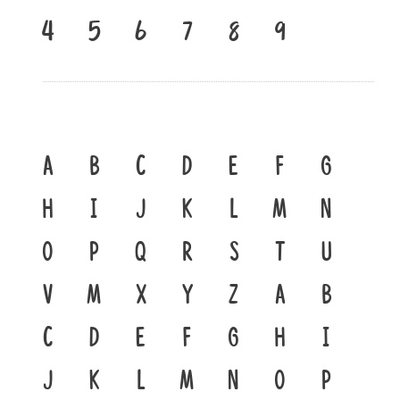
๔
๕
๖
๗
๘
๙
A
B
C
D
E
F
G
H
I
J
K
L
M
N
O
P
Q
R
S
T
U
V
W
X
Y
Z
a
b
c
d
e
f
g
h
i
j
k
l
m
n
o
p