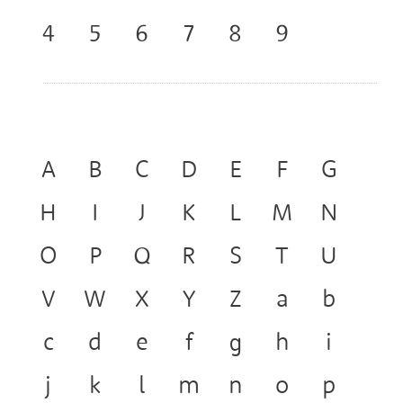
๔
๕
๖
๗
๘
๙
A
B
C
D
E
F
G
H
I
J
K
L
M
N
O
P
Q
R
S
T
U
V
W
X
Y
Z
a
b
c
d
e
f
g
h
i
j
k
l
m
n
o
p