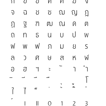
ก
ข
ฃ
ค
ฅ
ฆ
ง
จ
ฉ
ช
ซ
ฌ
ญ
ฎ
ฏ
ฐ
ฑ
ฒ
ณ
ด
ต
ถ
ท
ธ
น
บ
ป
ผ
ฝ
พ
ฟ
ภ
ม
ย
ร
ล
ว
ศ
ษ
ส
ห
ฬ
อ
ฮ
ฯ
ะ
า
ำ
โ
ใ
ไ
เ
แ
๐
๑
๒
๓