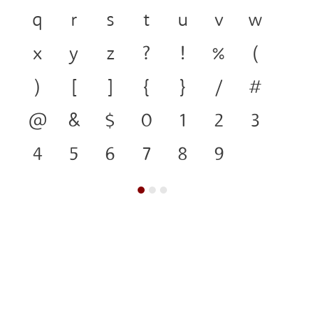
q
r
s
t
u
v
w
x
y
z
?
!
%
(
)
[
]
{
}
/
#
@
&
$
0
1
2
3
4
5
6
7
8
9