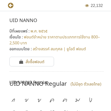
2
2
,
1
3
2
UID NANNO
ปีที่เผยแพร่ :
พ.ศ. ๒๕๖๕
เงื่อนไข :
ฟอนต์จำหน่าย ราคาตามประเภทการใช้งาน 800–
2,500 บาท
ออกแบบโดย :
สร้างสรรค์ สมกุศล | ยูไอดี ฟอนต์
สั่งซื้อฟอนต์
UID NANNO Regular
UID NANNO Regular
(ไม่มีชุด ตัวเลขไทย)
ก
ข
ฃ
ค
ฅ
ฆ
ง