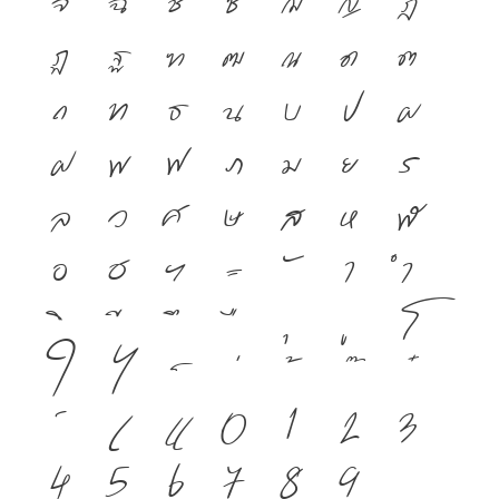
จ
ฉ
ช
ซ
ฌ
ญ
ฎ
ฏ
ฐ
ฑ
ฒ
ณ
ด
ต
ถ
ท
ธ
น
บ
ป
ผ
ฝ
พ
ฟ
ภ
ม
ย
ร
ล
ว
ศ
ษ
ส
ห
ฬ
อ
ฮ
ฯ
ะ
า
ำ
โ
ใ
ไ
เ
แ
๐
๑
๒
๓
๔
๕
๖
๗
๘
๙