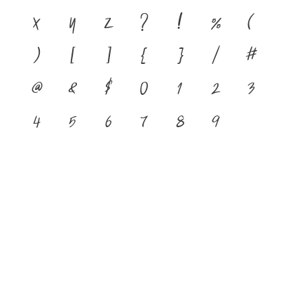
x
y
z
?
!
%
(
)
[
]
{
}
/
#
@
&
$
0
1
2
3
4
5
6
7
8
9