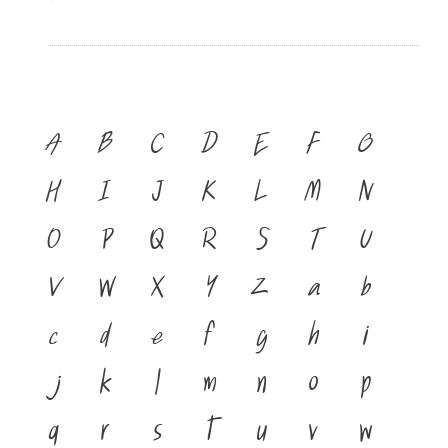
A
B
C
D
E
F
G
H
I
J
K
L
M
N
O
P
Q
R
S
T
U
V
W
X
Y
Z
a
b
c
d
e
f
g
h
i
j
k
l
m
n
o
p
q
r
s
t
u
v
w