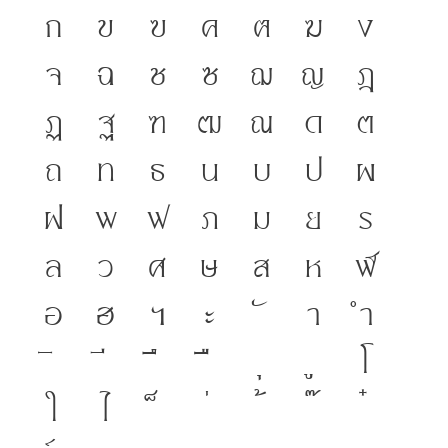
ก
ข
ฃ
ค
ฅ
ฆ
ง
จ
ฉ
ช
ซ
ฌ
ญ
ฎ
ฏ
ฐ
ฑ
ฒ
ณ
ด
ต
ถ
ท
ธ
น
บ
ป
ผ
ฝ
พ
ฟ
ภ
ม
ย
ร
ล
ว
ศ
ษ
ส
ห
ฬ
อ
ฮ
ฯ
ะ
า
ำ
โ
ใ
ไ