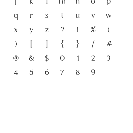
j
k
l
m
n
o
p
q
r
s
t
u
v
w
x
y
z
?
!
%
(
)
[
]
{
}
/
#
@
&
$
0
1
2
3
4
5
6
7
8
9