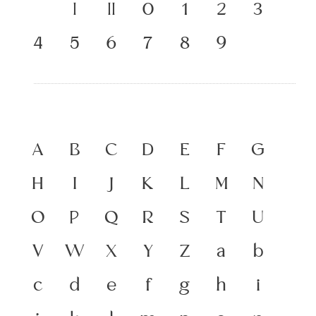
เ
แ
๐
๑
๒
๓
๔
๕
๖
๗
๘
๙
A
B
C
D
E
F
G
H
I
J
K
L
M
N
O
P
Q
R
S
T
U
V
W
X
Y
Z
a
b
c
d
e
f
g
h
i