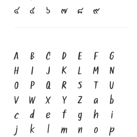
๔
๕
๖
๗
๘
๙
A
B
C
D
E
F
G
H
I
J
K
L
M
N
O
P
Q
R
S
T
U
V
W
X
Y
Z
a
b
c
d
e
f
g
h
i
j
k
l
m
n
o
p