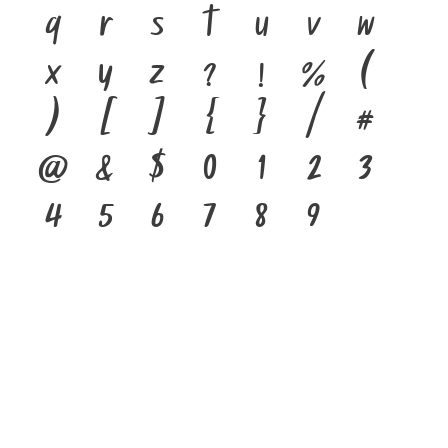
q
r
s
t
u
v
w
x
y
z
?
!
%
(
)
[
]
{
}
/
#
@
&
$
0
1
2
3
4
5
6
7
8
9