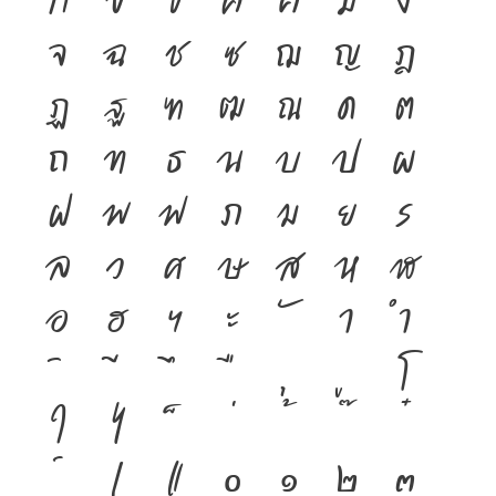
จ
ฉ
ช
ซ
ฌ
ญ
ฎ
ฏ
ฐ
ฑ
ฒ
ณ
ด
ต
ถ
ท
ธ
น
บ
ป
ผ
ฝ
พ
ฟ
ภ
ม
ย
ร
ล
ว
ศ
ษ
ส
ห
ฬ
อ
ฮ
ฯ
ะ
า
ำ
โ
ใ
ไ
เ
แ
๐
๑
๒
๓