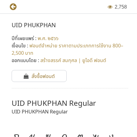
2
,
7
5
8
UID PHUKPHAN
ปีที่เผยแพร่ :
พ.ศ. ๒๕๖๖
เงื่อนไข :
ฟอนต์จำหน่าย ราคาตามประเภทการใช้งาน 800–
2,500 บาท
ออกแบบโดย :
สร้างสรรค์ สมกุศล | ยูไอดี ฟอนต์
สั่งซื้อฟอนต์
UID PHUKPHAN Regular
UID PHUKPHAN Regular
ก
ข
ฃ
ค
ฅ
ฆ
ง