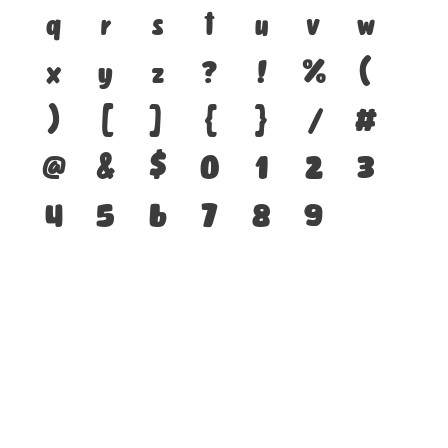
q
r
s
t
u
v
w
x
y
z
?
!
%
(
)
[
]
{
}
/
#
@
&
$
0
1
2
3
4
5
6
7
8
9