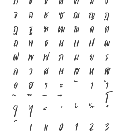
จ
ฉ
ช
ซ
ฌ
ญ
ฎ
ฏ
ฐ
ฑ
ฒ
ณ
ด
ต
ถ
ท
ธ
น
บ
ป
ผ
ฝ
พ
ฟ
ภ
ม
ย
ร
ล
ว
ศ
ษ
ส
ห
ฬ
อ
ฮ
ฯ
ะ
า
ำ
โ
ใ
ไ
เ
แ
๐
๑
๒
๓