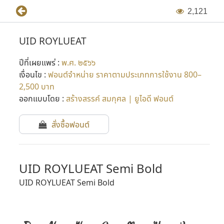
2
,
1
2
1
UID ROYLUEAT
ปีที่เผยแพร่ :
พ.ศ. ๒๕๖๖
เงื่อนไข :
ฟอนต์จำหน่าย ราคาตามประเภทการใช้งาน 800–
2,500 บาท
ออกแบบโดย :
สร้างสรรค์ สมกุศล | ยูไอดี ฟอนต์
สั่งซื้อฟอนต์
UID ROYLUEAT Semi Bold
UID ROYLUEAT Semi Bold
ก
ข
ฃ
ค
ฅ
ฆ
ง