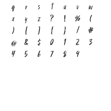
q
r
s
t
u
v
w
x
y
z
?
!
%
(
)
[
]
{
}
/
#
@
&
$
0
1
2
3
4
5
6
7
8
9