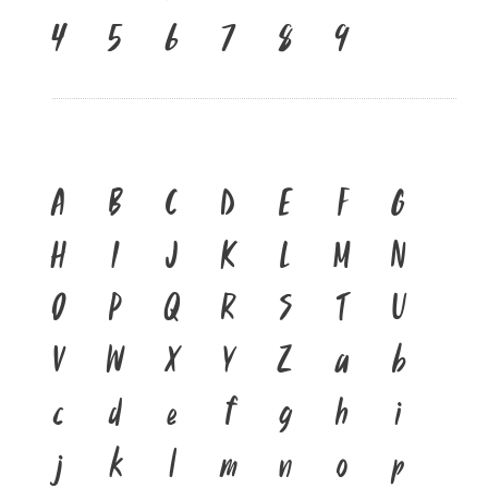
๔
๕
๖
๗
๘
๙
A
B
C
D
E
F
G
H
I
J
K
L
M
N
O
P
Q
R
S
T
U
V
W
X
Y
Z
a
b
c
d
e
f
g
h
i
j
k
l
m
n
o
p